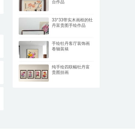
台作品
33*33带实木画框的牡
丹富贵图手绘作品
手绘牡丹客厅装饰画
卷轴装裱
纯手绘四联幅牡丹富
贵图挂画