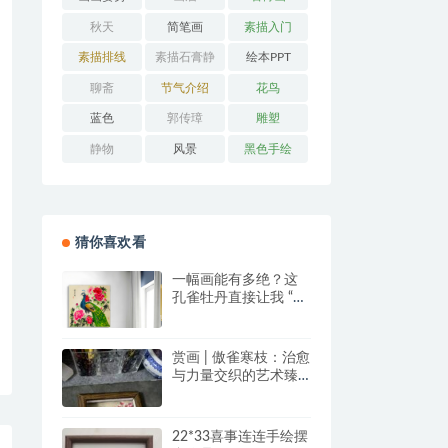
秋天
简笔画
素描入门
素描排线
素描石膏静
绘本PPT
物
聊斋
节气介绍
花鸟
蓝色
郭传璋
雕塑
静物
风景
黑色手绘
猜你喜欢看
一幅画能有多绝？这
孔雀牡丹直接让我 “哇
塞” 到想下单！
赏画 | 傲雀寒枝：治愈
与力量交织的艺术臻
品
22*33喜事连连手绘摆