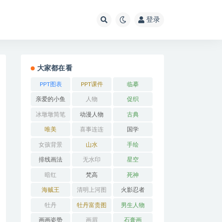
登录
大家都在看
PPT图表
PPT课件
临摹
亲爱的小鱼
人物
促织
冰墩墩简笔
动漫人物
古典
画
唯美
喜事连连
国学
女孩背景
山水
手绘
排线画法
无水印
星空
暗红
梵高
死神
海贼王
清明上河图
火影忍者
牡丹
牡丹富贵图
男生人物
画画姿势
画眉
石膏画