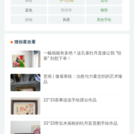
聊斋
节气介绍
花鸟
蓝色
郭传璋
雕塑
静物
风景
黑色手绘
猜你喜欢看
一幅画能有多绝？这孔雀牡丹直接让我 “哇
塞” 到想下单！
赏画 | 傲雀寒枝：治愈与力量交织的艺术臻
品
22*33喜事连连手绘摆台作品
33*33带实木画框的牡丹富贵图手绘作品