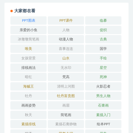
大家都在看
PPT图表
PPT课件
临摹
亲爱的小鱼
人物
促织
冰墩墩简笔画
动漫人物
古典
唯美
喜事连连
国学
女孩背景
山水
手绘
排线画法
无水印
星空
暗红
梵高
死神
海贼王
清明上河图
火影忍者
牡丹
牡丹富贵图
男生人物
画画姿势
画眉
石膏画
秋天
简笔画
素描入门
素描排线
素描石膏静物
绘本PPT