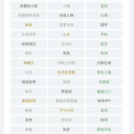
亲爱的小鱼
人物
促织
冰墩墩简笔画
动漫人物
古典
唯美
喜事连连
国学
女孩背景
山水
手绘
排线画法
无水印
星空
暗红
梵高
死神
海贼王
清明上河图
火影忍者
牡丹
牡丹富贵图
男生人物
画画姿势
画眉
石膏画
秋天
简笔画
素描入门
素描排线
素描石膏静物
绘本PPT
聊斋
节气介绍
花鸟
蓝色
郭传璋
雕塑
静物
风景
黑色手绘