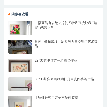
猜你喜欢看
一幅画能有多绝？这孔雀牡丹直接让我 “哇
塞” 到想下单！
赏画 | 傲雀寒枝：治愈与力量交织的艺术臻
品
22*33喜事连连手绘摆台作品
33*33带实木画框的牡丹富贵图手绘作品
手绘牡丹客厅装饰画卷轴装裱