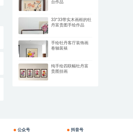
台作品
33*33带实木画框的牡
丹富贵图手绘作品
手绘牡丹客厅装饰画
卷轴装裱
纯手绘四联幅牡丹富
贵图挂画
公众号
抖音号