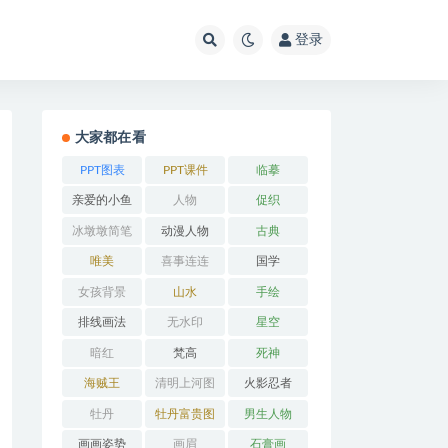
登录
大家都在看
PPT图表
PPT课件
临摹
亲爱的小鱼
人物
促织
冰墩墩简笔
动漫人物
古典
画
唯美
喜事连连
国学
女孩背景
山水
手绘
排线画法
无水印
星空
暗红
梵高
死神
海贼王
清明上河图
火影忍者
牡丹
牡丹富贵图
男生人物
画画姿势
画眉
石膏画