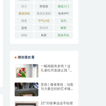
秋天
简笔画
素描入门
素描排线
素描石膏静
绘本PPT
物
聊斋
节气介绍
花鸟
蓝色
郭传璋
雕塑
静物
风景
黑色手绘
猜你喜欢看
一幅画能有多绝？这
孔雀牡丹直接让我 “哇
塞” 到想下单！
赏画 | 傲雀寒枝：治愈
与力量交织的艺术臻
品
22*33喜事连连手绘摆