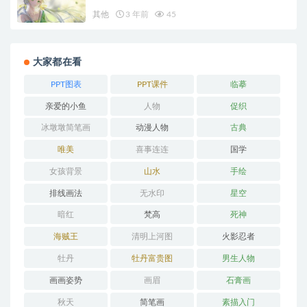
其他
3 年前
45
大家都在看
PPT图表
PPT课件
临摹
亲爱的小鱼
人物
促织
冰墩墩简笔画
动漫人物
古典
唯美
喜事连连
国学
女孩背景
山水
手绘
排线画法
无水印
星空
暗红
梵高
死神
海贼王
清明上河图
火影忍者
牡丹
牡丹富贵图
男生人物
画画姿势
画眉
石膏画
秋天
简笔画
素描入门