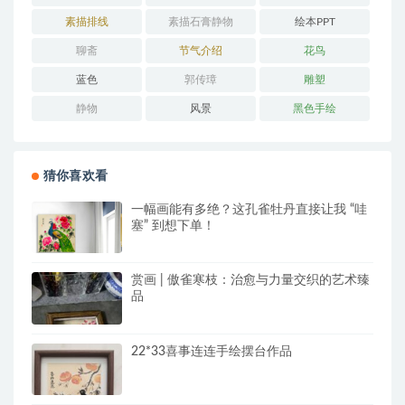
素描排线
素描石膏静物
绘本PPT
聊斋
节气介绍
花鸟
蓝色
郭传璋
雕塑
静物
风景
黑色手绘
猜你喜欢看
一幅画能有多绝？这孔雀牡丹直接让我 “哇
塞” 到想下单！
赏画 | 傲雀寒枝：治愈与力量交织的艺术臻
品
22*33喜事连连手绘摆台作品