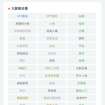
大家都在看
PPT图表
PPT课件
临摹
亲爱的小鱼
人物
促织
冰墩墩简笔画
动漫人物
古典
唯美
喜事连连
国学
女孩背景
山水
手绘
排线画法
无水印
星空
暗红
梵高
死神
海贼王
清明上河图
火影忍者
牡丹
牡丹富贵图
男生人物
画画姿势
画眉
石膏画
秋天
简笔画
素描入门
素描排线
素描石膏静物
绘本PPT