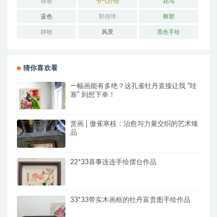
聊斋
节气介绍
花鸟
蓝色
郭传璋
雕塑
静物
风景
黑色手绘
猜你喜欢看
一幅画能有多绝？这孔雀牡丹直接让我 “哇
塞” 到想下单！
赏画 | 傲雀寒枝：治愈与力量交织的艺术臻
品
22*33喜事连连手绘摆台作品
33*33带实木画框的牡丹富贵图手绘作品