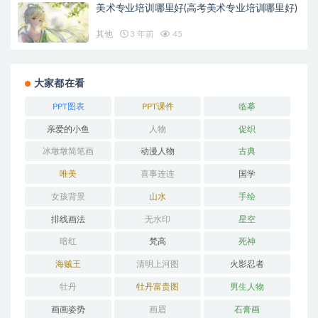
美术专业培训哪里好(高考美术专业培训哪里好)
其他
3 年前
45
大家都在看
PPT图表
PPT课件
临摹
亲爱的小鱼
人物
促织
冰墩墩简笔画
动漫人物
古典
唯美
喜事连连
国学
女孩背景
山水
手绘
排线画法
无水印
星空
暗红
梵高
死神
海贼王
清明上河图
火影忍者
牡丹
牡丹富贵图
男生人物
画画姿势
画眉
石膏画