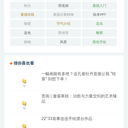
秋天
简笔画
素描入门
素描排线
素描石膏静物
绘本PPT
聊斋
节气介绍
花鸟
蓝色
郭传璋
雕塑
静物
风景
黑色手绘
猜你喜欢看
一幅画能有多绝？这孔雀牡丹直接让我 “哇
塞” 到想下单！
赏画 | 傲雀寒枝：治愈与力量交织的艺术臻
品
22*33喜事连连手绘摆台作品