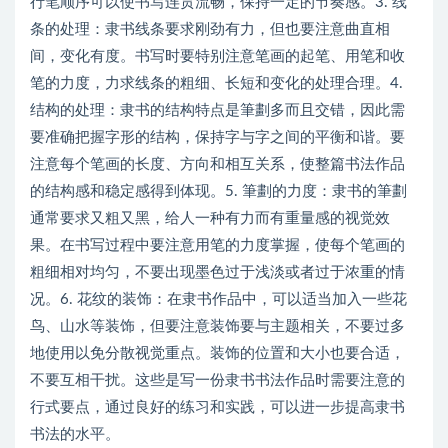
行笔顺序可以使书写连贯流畅，保持一定的节奏感。3. 线
条的处理：隶书线条要求刚劲有力，但也要注意曲直相
间，变化有度。书写时要特别注意笔画的起笔、用笔和收
笔的力度，力求线条的粗细、长短和变化的处理合理。4.
结构的处理：隶书的结构特点是筆劃多而且交错，因此需
要准确把握字形的结构，保持字与字之间的平衡和谐。要
注意每个笔画的长度、方向和相互关系，使整篇书法作品
的结构感和稳定感得到体现。5. 筆劃的力度：隶书的筆劃
通常要求又粗又黑，给人一种有力而有重量感的视觉效
果。在书写过程中要注意用笔的力度掌握，使每个笔画的
粗细相对均匀，不要出现墨色过于浅淡或者过于浓重的情
况。6. 花纹的装饰：在隶书作品中，可以适当加入一些花
鸟、山水等装饰，但要注意装饰要与主题相关，不要过多
地使用以免分散视觉重点。装饰的位置和大小也要合适，
不要互相干扰。这些是写一份隶书书法作品时需要注意的
行式要点，通过良好的练习和实践，可以进一步提高隶书
书法的水平。