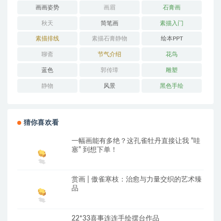
画画姿势
画眉
石膏画
秋天
简笔画
素描入门
素描排线
素描石膏静物
绘本PPT
聊斋
节气介绍
花鸟
蓝色
郭传璋
雕塑
静物
风景
黑色手绘
猜你喜欢看
一幅画能有多绝？这孔雀牡丹直接让我 “哇
塞” 到想下单！
赏画 | 傲雀寒枝：治愈与力量交织的艺术臻
品
22*33喜事连连手绘摆台作品