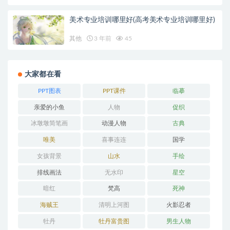
美术专业培训哪里好(高考美术专业培训哪里好)
其他
3 年前
45
大家都在看
PPT图表
PPT课件
临摹
亲爱的小鱼
人物
促织
冰墩墩简笔画
动漫人物
古典
唯美
喜事连连
国学
女孩背景
山水
手绘
排线画法
无水印
星空
暗红
梵高
死神
海贼王
清明上河图
火影忍者
牡丹
牡丹富贵图
男生人物