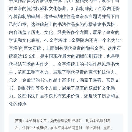
书法作品多为古篆或隶书体，以工整精美为主，展示了当
时皇帝的统治权威和文化修养。3. 御制碑刻：金殿内还保
存着御制的碑刻，这些碑刻往往是皇帝亲自题词并留下自
己的印章。这些碑刻上的书法作品多为行楷或隶书风格，
内容涵盖了历史、文化、经典等多个方面，展示了皇室的
学识和文化底蕴。4. 金字塔碑：金殿院内还有一个名为“金
字塔”的巨大石碑，上面刻有明代皇帝的御书金字。这座石
碑高达15.6米，是中国现存最大的铜版印刷石碑，也是明
代书法艺术的杰作之一。金字塔碑上的书法作品以隶书为
主，笔画工整而有力，展现了明代皇帝的豪气和统治力。
总之，金殿里的书法作品丰富多样，涵盖了匾额、宫廷文
书、御制碑刻等多个方面，展示了皇室的权威和文化魅
力。这些书法作品不仅具有艺术价值，还反映了历史和文
化的传承。
声明：
本站所有文章，如无特殊说明或标注，均为本站原创发
布。任何个人或组织，在未征得本站同意时，禁止复制、盗用、