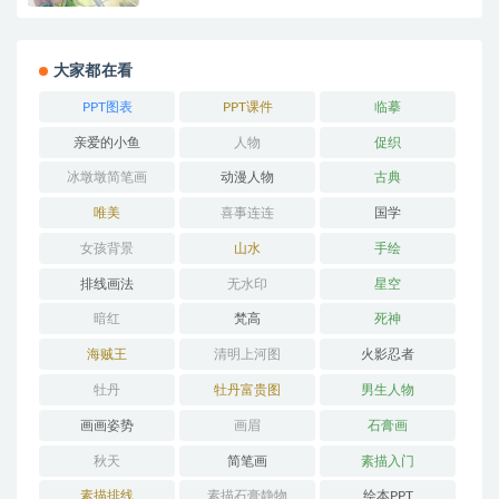
大家都在看
PPT图表
PPT课件
临摹
亲爱的小鱼
人物
促织
冰墩墩简笔画
动漫人物
古典
唯美
喜事连连
国学
女孩背景
山水
手绘
排线画法
无水印
星空
暗红
梵高
死神
海贼王
清明上河图
火影忍者
牡丹
牡丹富贵图
男生人物
画画姿势
画眉
石膏画
秋天
简笔画
素描入门
素描排线
素描石膏静物
绘本PPT