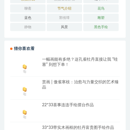
聊斋
节气介绍
花鸟
蓝色
郭传璋
雕塑
静物
风景
黑色手绘
猜你喜欢看
一幅画能有多绝？这孔雀牡丹直接让我 “哇
塞” 到想下单！
赏画 | 傲雀寒枝：治愈与力量交织的艺术臻
品
22*33喜事连连手绘摆台作品
33*33带实木画框的牡丹富贵图手绘作品