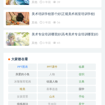
其他
3 年前
39
美术培训学校那个好(正规美术画室培训学校)
其他
3 年前
56
美术专业培训哪里好(高考美术专业培训哪里好)
其他
3 年前
45
大家都在看
PPT图表
PPT课件
临摹
亲爱的小鱼
人物
促织
冰墩墩简笔画
动漫人物
古典
唯美
喜事连连
国学
女孩背景
山水
手绘
排线画法
无水印
星空