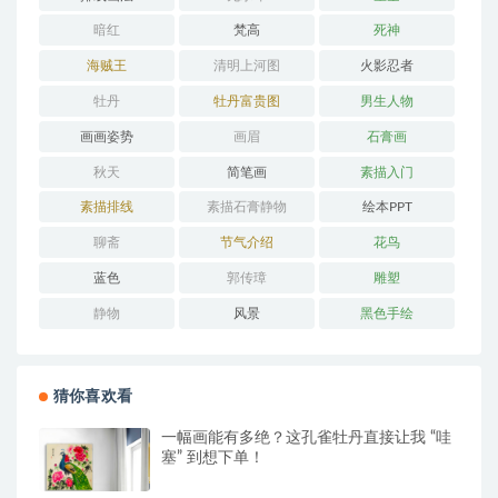
暗红
梵高
死神
海贼王
清明上河图
火影忍者
牡丹
牡丹富贵图
男生人物
画画姿势
画眉
石膏画
秋天
简笔画
素描入门
素描排线
素描石膏静物
绘本PPT
聊斋
节气介绍
花鸟
蓝色
郭传璋
雕塑
静物
风景
黑色手绘
猜你喜欢看
一幅画能有多绝？这孔雀牡丹直接让我 “哇
塞” 到想下单！