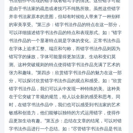
书法创作中出现的错字或者错写字的情况。这些错字可能
是由于书法家的疏忽或者技巧不纯熟所致。虽然这些错字
并非书法家原本的意图，但却有时候给人带来了一种别样
的审美享受。”第三步：错字书法作品的特点在这一部分，
可以详细描述错字书法作品的特点和表现形式。如：“错字
书法作品的一个显著特点就是字体的变化。正常书法作品
在字体上追求工整、端庄和匀称，而错字书法作品则因为
错写字的缘故，字体可能显得更加活泼、生动和变幻莫
测。这种突破规则的特点使得错字书法作品充满了艺术的
张力和趣味。”第四步：欣赏错字书法作品的魅力在这一部
分，可以探讨欣赏错字书法作品的观点和感受。如：“欣赏
错字书法作品，我们可以从中发现一种特殊的美。这种美
在于它突破了常规的规范，给人以全新的感受和思考。同
时，在错字书法作品中，我们也可以感受到书法家的艺术
敏感和创造力，他们能够以独特的方式运用错字，使得作
品更加生动有趣。”第五步：总结在文章的结尾，可以对错
字书法作品进行一个总结。如：“尽管错字书法作品是书法