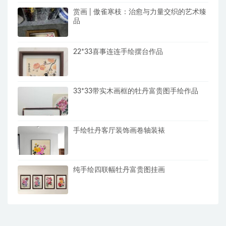
赏画 | 傲雀寒枝：治愈与力量交织的艺术臻
品
22*33喜事连连手绘摆台作品
33*33带实木画框的牡丹富贵图手绘作品
手绘牡丹客厅装饰画卷轴装裱
纯手绘四联幅牡丹富贵图挂画