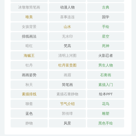
冰墩墩简笔画
动漫人物
古典
唯美
喜事连连
国学
女孩背景
山水
手绘
排线画法
无水印
星空
暗红
梵高
死神
海贼王
清明上河图
火影忍者
牡丹
牡丹富贵图
男生人物
画画姿势
画眉
石膏画
秋天
简笔画
素描入门
素描排线
素描石膏静物
绘本PPT
聊斋
节气介绍
花鸟
蓝色
郭传璋
雕塑
静物
风景
黑色手绘