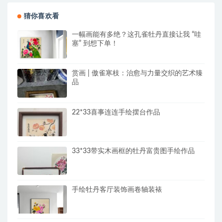
猜你喜欢看
一幅画能有多绝？这孔雀牡丹直接让我 “哇
塞” 到想下单！
赏画 | 傲雀寒枝：治愈与力量交织的艺术臻
品
22*33喜事连连手绘摆台作品
33*33带实木画框的牡丹富贵图手绘作品
手绘牡丹客厅装饰画卷轴装裱