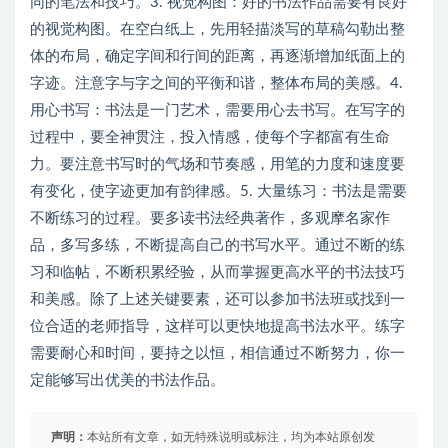
同的笔法和技巧。3. 视觉构图：好的书法作品需要有良好
的视觉构图。在空白纸上，先用轻描淡写的草稿勾勒出整
体的布局，确定字间和行间的距离，再逐渐增加纸面上的
字迹。注意字与字之间的平衡和谐，整体布局的美感。4.
用心书写：书法是一门艺术，需要用心去书写。在写字的
过程中，要全神贯注，投入情感，使每个字都富有生命
力。要注意书写时的气场和节奏感，用笔的力度和速度要
有变化，使字迹更加有韵律感。5. 大量练习：书法是需要
不断练习的过程。要多读书法经典著作，多观摩名家作
品，多写多练，不断提高自己的书写水平。通过不断的练
习和临帖，不断积累经验，从而掌握更高水平的书法技巧
和美感。除了上述关键要素，还可以参加书法班或找到一
位合适的老师指导，这样可以更快地提高书法水平。练字
需要耐心和时间，要持之以恒，相信通过不断努力，你一
定能够写出优美的书法作品。
声明：
本站所有文章，如无特殊说明或标注，均为本站原创发