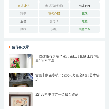
素描排线
素描石膏静物
绘本PPT
聊斋
节气介绍
花鸟
蓝色
郭传璋
雕塑
静物
风景
黑色手绘
猜你喜欢看
一幅画能有多绝？这孔雀牡丹直接让我 “哇
塞” 到想下单！
赏画 | 傲雀寒枝：治愈与力量交织的艺术臻
品
22*33喜事连连手绘摆台作品