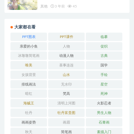
其他
3 年前
45
大家都在看
PPT图表
PPT课件
临摹
亲爱的小鱼
人物
促织
冰墩墩简笔画
动漫人物
古典
唯美
喜事连连
国学
女孩背景
山水
手绘
排线画法
无水印
星空
暗红
梵高
死神
海贼王
清明上河图
火影忍者
牡丹
牡丹富贵图
男生人物
画画姿势
画眉
石膏画
秋天
简笔画
素描入门