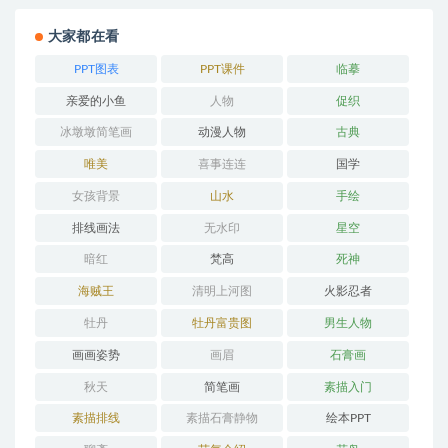
大家都在看
PPT图表
PPT课件
临摹
亲爱的小鱼
人物
促织
冰墩墩简笔画
动漫人物
古典
唯美
喜事连连
国学
女孩背景
山水
手绘
排线画法
无水印
星空
暗红
梵高
死神
海贼王
清明上河图
火影忍者
牡丹
牡丹富贵图
男生人物
画画姿势
画眉
石膏画
秋天
简笔画
素描入门
素描排线
素描石膏静物
绘本PPT