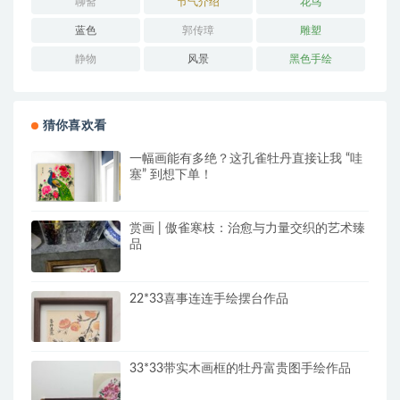
聊斋
节气介绍
花鸟
蓝色
郭传璋
雕塑
静物
风景
黑色手绘
猜你喜欢看
一幅画能有多绝？这孔雀牡丹直接让我 “哇
塞” 到想下单！
赏画 | 傲雀寒枝：治愈与力量交织的艺术臻
品
22*33喜事连连手绘摆台作品
33*33带实木画框的牡丹富贵图手绘作品