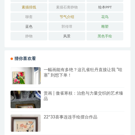
素描排线
素描石膏静物
绘本PPT
聊斋
节气介绍
花鸟
蓝色
郭传璋
雕塑
静物
风景
黑色手绘
猜你喜欢看
一幅画能有多绝？这孔雀牡丹直接让我 “哇
塞” 到想下单！
赏画 | 傲雀寒枝：治愈与力量交织的艺术臻
品
22*33喜事连连手绘摆台作品