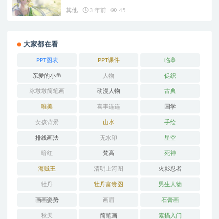
其他
3 年前
45
大家都在看
PPT图表
PPT课件
临摹
亲爱的小鱼
人物
促织
冰墩墩简笔画
动漫人物
古典
唯美
喜事连连
国学
女孩背景
山水
手绘
排线画法
无水印
星空
暗红
梵高
死神
海贼王
清明上河图
火影忍者
牡丹
牡丹富贵图
男生人物
画画姿势
画眉
石膏画
秋天
简笔画
素描入门