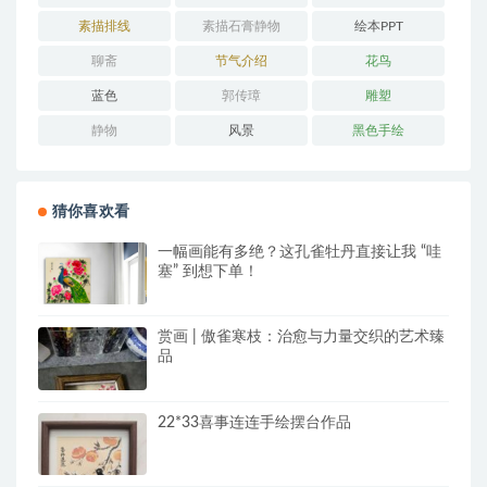
素描排线
素描石膏静物
绘本PPT
聊斋
节气介绍
花鸟
蓝色
郭传璋
雕塑
静物
风景
黑色手绘
猜你喜欢看
一幅画能有多绝？这孔雀牡丹直接让我 “哇
塞” 到想下单！
赏画 | 傲雀寒枝：治愈与力量交织的艺术臻
品
22*33喜事连连手绘摆台作品