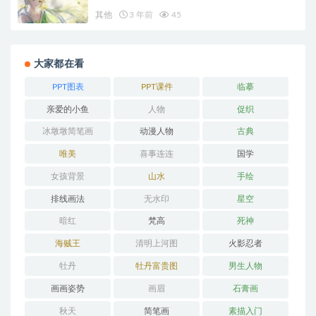
其他
3 年前
45
大家都在看
PPT图表
PPT课件
临摹
亲爱的小鱼
人物
促织
冰墩墩简笔画
动漫人物
古典
唯美
喜事连连
国学
女孩背景
山水
手绘
排线画法
无水印
星空
暗红
梵高
死神
海贼王
清明上河图
火影忍者
牡丹
牡丹富贵图
男生人物
画画姿势
画眉
石膏画
秋天
简笔画
素描入门