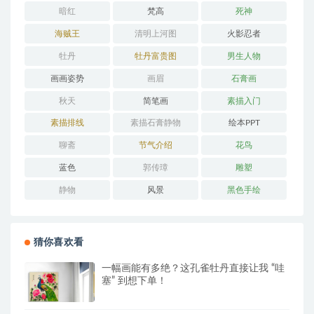
暗红
梵高
死神
海贼王
清明上河图
火影忍者
牡丹
牡丹富贵图
男生人物
画画姿势
画眉
石膏画
秋天
简笔画
素描入门
素描排线
素描石膏静物
绘本PPT
聊斋
节气介绍
花鸟
蓝色
郭传璋
雕塑
静物
风景
黑色手绘
猜你喜欢看
一幅画能有多绝？这孔雀牡丹直接让我 “哇
塞” 到想下单！