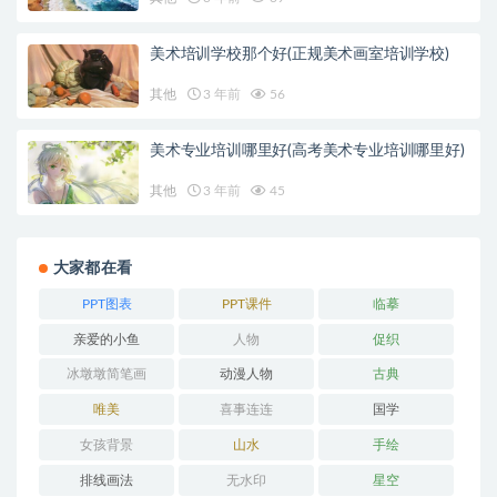
美术培训学校那个好(正规美术画室培训学校)
其他
3 年前
56
美术专业培训哪里好(高考美术专业培训哪里好)
其他
3 年前
45
大家都在看
PPT图表
PPT课件
临摹
亲爱的小鱼
人物
促织
冰墩墩简笔画
动漫人物
古典
唯美
喜事连连
国学
女孩背景
山水
手绘
排线画法
无水印
星空