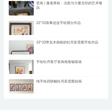
赏画 | 傲雀寒枝：治愈与力量交织的艺术臻
品
22*33喜事连连手绘摆台作品
33*33带实木画框的牡丹富贵图手绘作品
手绘牡丹客厅装饰画卷轴装裱
纯手绘四联幅牡丹富贵图挂画