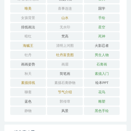
唯美
喜事连连
国学
女孩背景
山水
手绘
排线画法
无水印
星空
暗红
梵高
死神
海贼王
清明上河图
火影忍者
牡丹
牡丹富贵图
男生人物
画画姿势
画眉
石膏画
秋天
简笔画
素描入门
素描排线
素描石膏静物
绘本PPT
聊斋
节气介绍
花鸟
蓝色
郭传璋
雕塑
静物
风景
黑色手绘