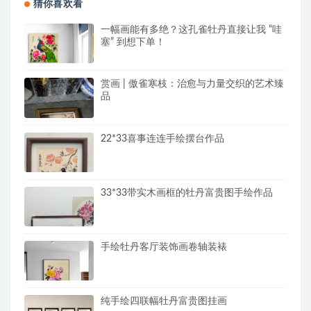
猜你喜欢看
一幅画能有多绝？这孔雀牡丹直接让我 “哇
塞” 到想下单！
赏画 | 傲雀寒枝：治愈与力量交织的艺术臻
品
22*33喜事连连手绘摆台作品
33*33带实木画框的牡丹富贵图手绘作品
手绘牡丹客厅装饰画卷轴装裱
纯手绘四联幅牡丹富贵图挂画