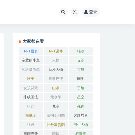
登录
大家都在看
PPT图表
PPT课件
临摹
亲爱的小鱼
人物
促织
冰墩墩简笔
动漫人物
古典
画
唯美
喜事连连
国学
女孩背景
山水
手绘
排线画法
无水印
星空
暗红
梵高
死神
海贼王
清明上河图
火影忍者
牡丹
牡丹富贵图
男生人物
画画姿势
画眉
石膏画