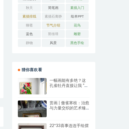
秋天
简笔画
素描入门
素描排线
素描石膏静
绘本PPT
物
聊斋
节气介绍
花鸟
蓝色
郭传璋
雕塑
静物
风景
黑色手绘
猜你喜欢看
一幅画能有多绝？这
孔雀牡丹直接让我 “哇
塞” 到想下单！
赏画 | 傲雀寒枝：治愈
与力量交织的艺术臻
品
22*33喜事连连手绘摆