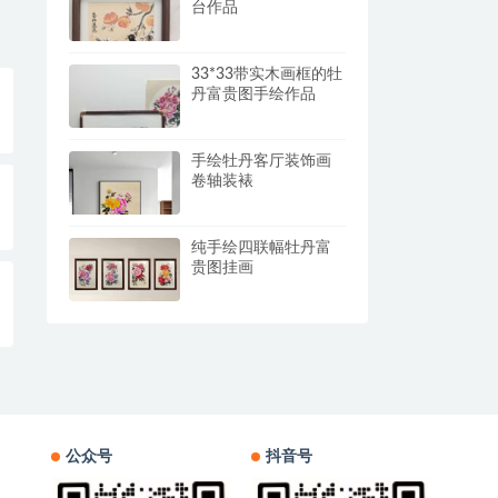
台作品
33*33带实木画框的牡
丹富贵图手绘作品
手绘牡丹客厅装饰画
卷轴装裱
纯手绘四联幅牡丹富
贵图挂画
公众号
抖音号