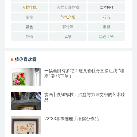
素描排线
素描石膏静物
绘本PPT
聊斋
节气介绍
花鸟
蓝色
郭传璋
雕塑
静物
风景
黑色手绘
猜你喜欢看
一幅画能有多绝？这孔雀牡丹直接让我 “哇
塞” 到想下单！
赏画 | 傲雀寒枝：治愈与力量交织的艺术臻
品
22*33喜事连连手绘摆台作品