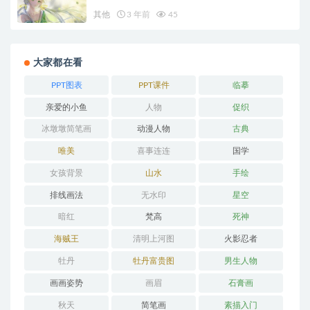
其他
3 年前
45
大家都在看
PPT图表
PPT课件
临摹
亲爱的小鱼
人物
促织
冰墩墩简笔画
动漫人物
古典
唯美
喜事连连
国学
女孩背景
山水
手绘
排线画法
无水印
星空
暗红
梵高
死神
海贼王
清明上河图
火影忍者
牡丹
牡丹富贵图
男生人物
画画姿势
画眉
石膏画
秋天
简笔画
素描入门