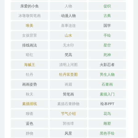
亲爱的小鱼
人物
促织
冰墩墩简笔画
动漫人物
古典
唯美
喜事连连
国学
女孩背景
山水
手绘
排线画法
无水印
星空
暗红
梵高
死神
海贼王
清明上河图
火影忍者
牡丹
牡丹富贵图
男生人物
画画姿势
画眉
石膏画
秋天
简笔画
素描入门
素描排线
素描石膏静物
绘本PPT
聊斋
节气介绍
花鸟
蓝色
郭传璋
雕塑
静物
风景
黑色手绘