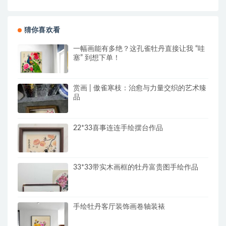
猜你喜欢看
一幅画能有多绝？这孔雀牡丹直接让我 “哇
塞” 到想下单！
赏画 | 傲雀寒枝：治愈与力量交织的艺术臻
品
22*33喜事连连手绘摆台作品
33*33带实木画框的牡丹富贵图手绘作品
手绘牡丹客厅装饰画卷轴装裱