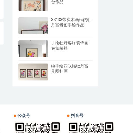
台作品
33*33带实木画框的牡
丹富贵图手绘作品
手绘牡丹客厅装饰画
卷轴装裱
纯手绘四联幅牡丹富
贵图挂画
公众号
抖音号