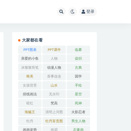
登录
大家都在看
PPT图表
PPT课件
临摹
亲爱的小鱼
人物
促织
冰墩墩简笔
动漫人物
古典
画
唯美
喜事连连
国学
女孩背景
山水
手绘
排线画法
无水印
星空
暗红
梵高
死神
海贼王
清明上河图
火影忍者
牡丹
牡丹富贵图
男生人物
画画姿势
画眉
石膏画