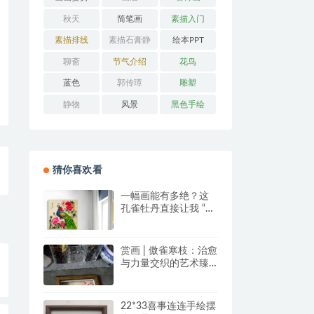
秋天
简笔画
素描入门
素描排线
素描石膏静
绘本PPT
物
聊斋
节气介绍
花鸟
蓝色
郭传璋
雕塑
静物
风景
黑色手绘
猜你喜欢看
一幅画能有多绝？这
孔雀牡丹直接让我 “哇
塞” 到想下单！
赏画 | 傲雀寒枝：治愈
与力量交织的艺术臻
品
22*33喜事连连手绘摆