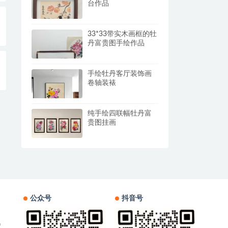
台作品
33*33带实木画框的牡
丹富贵图手绘作品
手绘牡丹客厅装饰画
卷轴装裱
纯手绘四联幅牡丹富
贵图挂画
公众号
抖音号