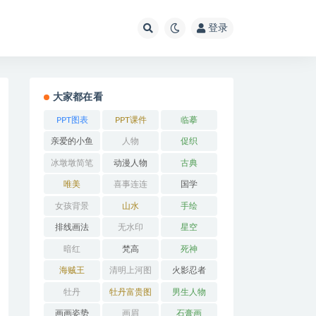
登录
大家都在看
PPT图表
PPT课件
临摹
亲爱的小鱼
人物
促织
冰墩墩简笔
动漫人物
古典
画
唯美
喜事连连
国学
女孩背景
山水
手绘
排线画法
无水印
星空
暗红
梵高
死神
海贼王
清明上河图
火影忍者
牡丹
牡丹富贵图
男生人物
画画姿势
画眉
石膏画