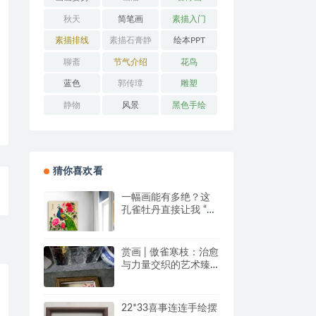
秋天
简笔画
素描入门
素描排线
素描石膏静
绘本PPT
物
聊斋
节气介绍
花鸟
蓝色
郭传璋
雕塑
静物
风景
黑色手绘
猜你喜欢看
一幅画能有多绝？这
孔雀牡丹直接让我 “哇
塞” 到想下单！
赏画 | 傲雀寒枝：治愈
与力量交织的艺术臻
品
22*33喜事连连手绘摆