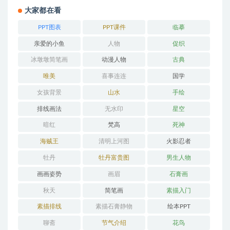
大家都在看
PPT图表
PPT课件
临摹
亲爱的小鱼
人物
促织
冰墩墩简笔画
动漫人物
古典
唯美
喜事连连
国学
女孩背景
山水
手绘
排线画法
无水印
星空
暗红
梵高
死神
海贼王
清明上河图
火影忍者
牡丹
牡丹富贵图
男生人物
画画姿势
画眉
石膏画
秋天
简笔画
素描入门
素描排线
素描石膏静物
绘本PPT
聊斋
节气介绍
花鸟