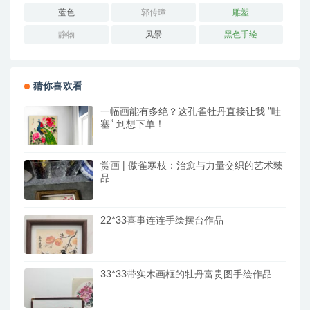
蓝色
郭传璋
雕塑
静物
风景
黑色手绘
猜你喜欢看
一幅画能有多绝？这孔雀牡丹直接让我 “哇
塞” 到想下单！
赏画 | 傲雀寒枝：治愈与力量交织的艺术臻
品
22*33喜事连连手绘摆台作品
33*33带实木画框的牡丹富贵图手绘作品