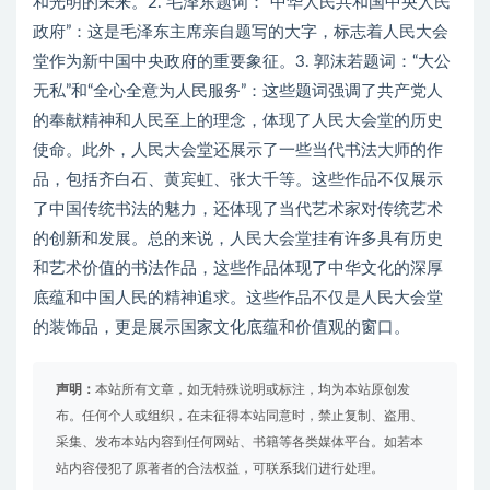
和光明的未来。2. 毛泽东题词：“中华人民共和国中央人民
政府”：这是毛泽东主席亲自题写的大字，标志着人民大会
堂作为新中国中央政府的重要象征。3. 郭沫若题词：“大公
无私”和“全心全意为人民服务”：这些题词强调了共产党人
的奉献精神和人民至上的理念，体现了人民大会堂的历史
使命。此外，人民大会堂还展示了一些当代书法大师的作
品，包括齐白石、黄宾虹、张大千等。这些作品不仅展示
了中国传统书法的魅力，还体现了当代艺术家对传统艺术
的创新和发展。总的来说，人民大会堂挂有许多具有历史
和艺术价值的书法作品，这些作品体现了中华文化的深厚
底蕴和中国人民的精神追求。这些作品不仅是人民大会堂
的装饰品，更是展示国家文化底蕴和价值观的窗口。
声明：
本站所有文章，如无特殊说明或标注，均为本站原创发
布。任何个人或组织，在未征得本站同意时，禁止复制、盗用、
采集、发布本站内容到任何网站、书籍等各类媒体平台。如若本
站内容侵犯了原著者的合法权益，可联系我们进行处理。