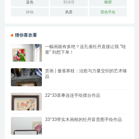
蓝色
郭传璋
雕塑
静物
风景
黑色手绘
猜你喜欢看
一幅画能有多绝？这孔雀牡丹直接让我 “哇
塞” 到想下单！
赏画 | 傲雀寒枝：治愈与力量交织的艺术臻
品
22*33喜事连连手绘摆台作品
33*33带实木画框的牡丹富贵图手绘作品