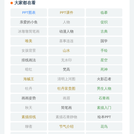
大家都在看
PPT图表
PPT课件
临摹
亲爱的小鱼
人物
促织
冰墩墩简笔画
动漫人物
古典
唯美
喜事连连
国学
女孩背景
山水
手绘
排线画法
无水印
星空
暗红
梵高
死神
海贼王
清明上河图
火影忍者
牡丹
牡丹富贵图
男生人物
画画姿势
画眉
石膏画
秋天
简笔画
素描入门
素描排线
素描石膏静物
绘本PPT
聊斋
节气介绍
花鸟