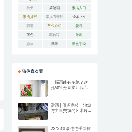
秋天
简笔画
素描入门
素描排线
素描石膏静
绘本PPT
物
聊斋
节气介绍
花鸟
蓝色
郭传璋
雕塑
静物
风景
黑色手绘
猜你喜欢看
一幅画能有多绝？这
孔雀牡丹直接让我 “哇
塞” 到想下单！
赏画 | 傲雀寒枝：治愈
与力量交织的艺术臻
品
22*33喜事连连手绘摆