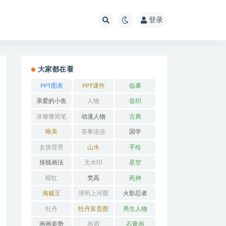
登录
大家都在看
PPT图表
PPT课件
临摹
亲爱的小鱼
人物
促织
冰墩墩简笔
动漫人物
古典
画
唯美
喜事连连
国学
女孩背景
山水
手绘
排线画法
无水印
星空
暗红
梵高
死神
海贼王
清明上河图
火影忍者
牡丹
牡丹富贵图
男生人物
画画姿势
画眉
石膏画