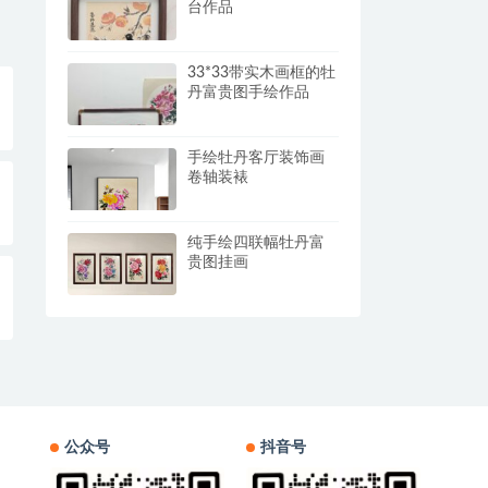
台作品
33*33带实木画框的牡
丹富贵图手绘作品
手绘牡丹客厅装饰画
卷轴装裱
纯手绘四联幅牡丹富
贵图挂画
公众号
抖音号