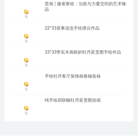
赏画 | 傲雀寒枝：治愈与力量交织的艺术臻
品
22*33喜事连连手绘摆台作品
33*33带实木画框的牡丹富贵图手绘作品
手绘牡丹客厅装饰画卷轴装裱
纯手绘四联幅牡丹富贵图挂画