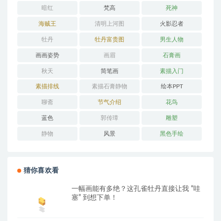
暗红
梵高
死神
海贼王
清明上河图
火影忍者
牡丹
牡丹富贵图
男生人物
画画姿势
画眉
石膏画
秋天
简笔画
素描入门
素描排线
素描石膏静物
绘本PPT
聊斋
节气介绍
花鸟
蓝色
郭传璋
雕塑
静物
风景
黑色手绘
猜你喜欢看
一幅画能有多绝？这孔雀牡丹直接让我 “哇
塞” 到想下单！