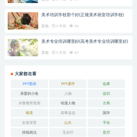
美术培训学校那个好(正规美术画室培训学校)
其他
3 年前
56
美术专业培训哪里好(高考美术专业培训哪里好)
其他
3 年前
45
大家都在看
PPT图表
PPT课件
临摹
亲爱的小鱼
人物
促织
冰墩墩简笔画
动漫人物
古典
唯美
喜事连连
国学
女孩背景
山水
手绘
排线画法
无水印
星空