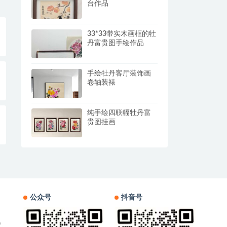
台作品
33*33带实木画框的牡
丹富贵图手绘作品
手绘牡丹客厅装饰画
卷轴装裱
纯手绘四联幅牡丹富
贵图挂画
公众号
抖音号