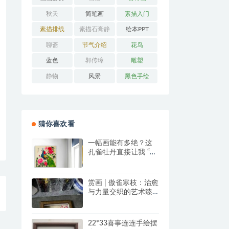
秋天
简笔画
素描入门
素描排线
素描石膏静
绘本PPT
物
聊斋
节气介绍
花鸟
蓝色
郭传璋
雕塑
静物
风景
黑色手绘
猜你喜欢看
一幅画能有多绝？这
孔雀牡丹直接让我 “哇
塞” 到想下单！
赏画 | 傲雀寒枝：治愈
与力量交织的艺术臻
品
22*33喜事连连手绘摆