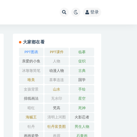
登录
大家都在看
PPT图表
PPT课件
临摹
亲爱的小鱼
人物
促织
冰墩墩简笔
动漫人物
古典
画
唯美
喜事连连
国学
女孩背景
山水
手绘
排线画法
无水印
星空
暗红
梵高
死神
海贼王
清明上河图
火影忍者
牡丹
牡丹富贵图
男生人物
画画姿势
画眉
石膏画