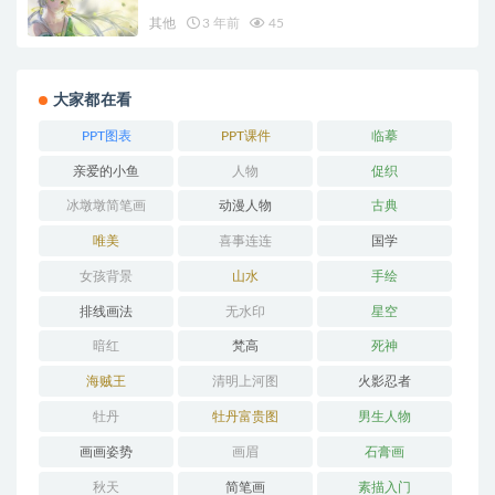
其他
3 年前
45
大家都在看
PPT图表
PPT课件
临摹
亲爱的小鱼
人物
促织
冰墩墩简笔画
动漫人物
古典
唯美
喜事连连
国学
女孩背景
山水
手绘
排线画法
无水印
星空
暗红
梵高
死神
海贼王
清明上河图
火影忍者
牡丹
牡丹富贵图
男生人物
画画姿势
画眉
石膏画
秋天
简笔画
素描入门