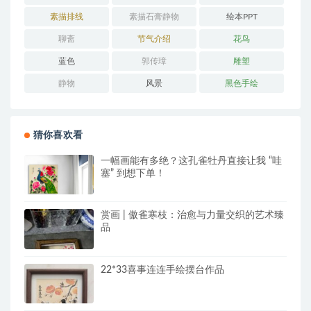
素描排线
素描石膏静物
绘本PPT
聊斋
节气介绍
花鸟
蓝色
郭传璋
雕塑
静物
风景
黑色手绘
猜你喜欢看
一幅画能有多绝？这孔雀牡丹直接让我 “哇
塞” 到想下单！
赏画 | 傲雀寒枝：治愈与力量交织的艺术臻
品
22*33喜事连连手绘摆台作品