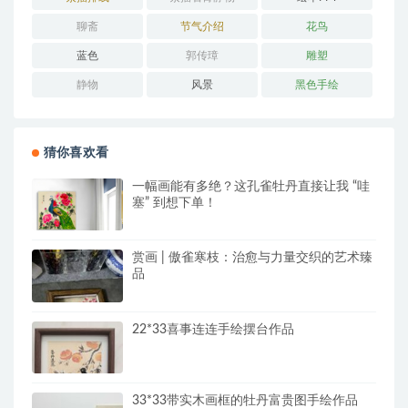
聊斋
节气介绍
花鸟
蓝色
郭传璋
雕塑
静物
风景
黑色手绘
猜你喜欢看
一幅画能有多绝？这孔雀牡丹直接让我 “哇
塞” 到想下单！
赏画 | 傲雀寒枝：治愈与力量交织的艺术臻
品
22*33喜事连连手绘摆台作品
33*33带实木画框的牡丹富贵图手绘作品