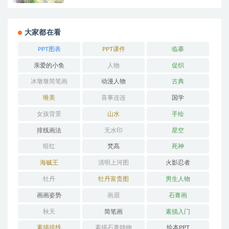
大家都在看
PPT图表
PPT课件
临摹
亲爱的小鱼
人物
促织
冰墩墩简笔画
动漫人物
古典
唯美
喜事连连
国学
女孩背景
山水
手绘
排线画法
无水印
星空
暗红
梵高
死神
海贼王
清明上河图
火影忍者
牡丹
牡丹富贵图
男生人物
画画姿势
画眉
石膏画
秋天
简笔画
素描入门
素描排线
素描石膏静物
绘本PPT