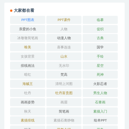
大家都在看
PPT图表
PPT课件
临摹
亲爱的小鱼
人物
促织
冰墩墩简笔画
动漫人物
古典
唯美
喜事连连
国学
女孩背景
山水
手绘
排线画法
无水印
星空
暗红
梵高
死神
海贼王
清明上河图
火影忍者
牡丹
牡丹富贵图
男生人物
画画姿势
画眉
石膏画
秋天
简笔画
素描入门
素描排线
素描石膏静物
绘本PPT