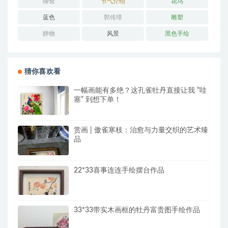
聊斋
节气介绍
花鸟
蓝色
郭传璋
雕塑
静物
风景
黑色手绘
猜你喜欢看
一幅画能有多绝？这孔雀牡丹直接让我 “哇
塞” 到想下单！
赏画 | 傲雀寒枝：治愈与力量交织的艺术臻
品
22*33喜事连连手绘摆台作品
33*33带实木画框的牡丹富贵图手绘作品