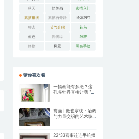
秋天
简笔画
素描入门
素描排线
素描石膏静
绘本PPT
物
聊斋
节气介绍
花鸟
蓝色
郭传璋
雕塑
静物
风景
黑色手绘
猜你喜欢看
一幅画能有多绝？这
孔雀牡丹直接让我 “哇
塞” 到想下单！
赏画 | 傲雀寒枝：治愈
与力量交织的艺术臻
品
22*33喜事连连手绘摆