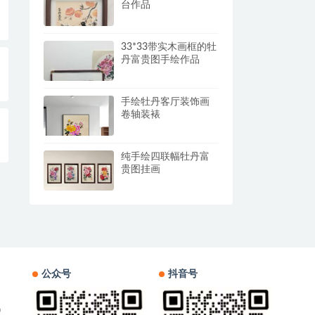
台作品
33*33带实木画框的牡
丹富贵图手绘作品
手绘牡丹客厅装饰画
卷轴装裱
纯手绘四联幅牡丹富
贵图挂画
公众号
抖音号