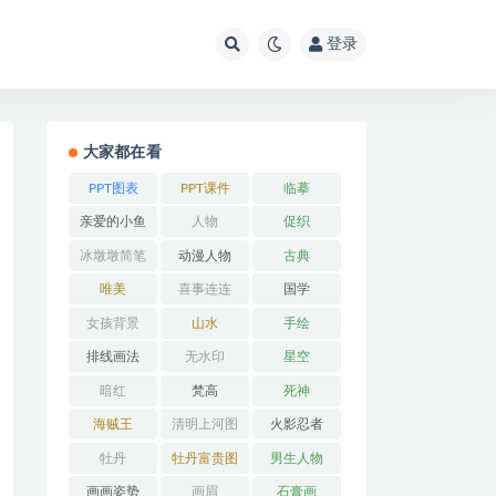
登录
大家都在看
PPT图表
PPT课件
临摹
亲爱的小鱼
人物
促织
冰墩墩简笔
动漫人物
古典
画
唯美
喜事连连
国学
女孩背景
山水
手绘
排线画法
无水印
星空
暗红
梵高
死神
海贼王
清明上河图
火影忍者
牡丹
牡丹富贵图
男生人物
画画姿势
画眉
石膏画