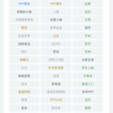
PPT图表
PPT课件
临摹
亲爱的小鱼
人物
促织
冰墩墩简笔画
动漫人物
古典
唯美
喜事连连
国学
女孩背景
山水
手绘
排线画法
无水印
星空
暗红
梵高
死神
海贼王
清明上河图
火影忍者
牡丹
牡丹富贵图
男生人物
画画姿势
画眉
石膏画
秋天
简笔画
素描入门
素描排线
素描石膏静物
绘本PPT
聊斋
节气介绍
花鸟
蓝色
郭传璋
雕塑