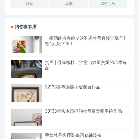
静物
风景
黑色手绘
猜你喜欢看
一幅画能有多绝？这孔雀牡丹直接让我 “哇
塞” 到想下单！
赏画 | 傲雀寒枝：治愈与力量交织的艺术臻
品
22*33喜事连连手绘摆台作品
33*33带实木画框的牡丹富贵图手绘作品
手绘牡丹客厅装饰画卷轴装裱