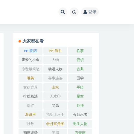
登录
大家都在看
PPT图表
PPT课件
临摹
亲爱的小鱼
人物
促织
冰墩墩简笔
动漫人物
古典
画
唯美
喜事连连
国学
女孩背景
山水
手绘
排线画法
无水印
星空
暗红
梵高
死神
海贼王
清明上河图
火影忍者
牡丹
牡丹富贵图
男生人物
画画姿势
画眉
石膏画