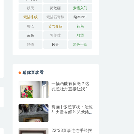
秋天
简笔画
素描入门
素描排线
素描石膏静
绘本PPT
物
聊斋
节气介绍
花鸟
蓝色
郭传璋
雕塑
静物
风景
黑色手绘
猜你喜欢看
一幅画能有多绝？这
孔雀牡丹直接让我 “哇
塞” 到想下单！
赏画 | 傲雀寒枝：治愈
与力量交织的艺术臻
品
22*33喜事连连手绘摆