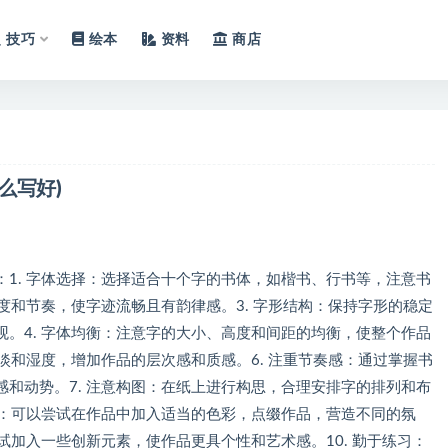
技巧
绘本
资料
商店
么写好)
1. 字体选择：选择适合十个字的书体，如楷书、行书等，注意书
力度和节奏，使字迹流畅且有韵律感。3. 字形结构：保持字形的稳定
。4. 字体均衡：注意字的大小、高度和间距的均衡，使整个作品
浓淡和湿度，增加作品的层次感和质感。6. 注重节奏感：通过掌握书
和动势。7. 注意构图：在纸上进行构思，合理安排字的排列和布
巧：可以尝试在作品中加入适当的色彩，点缀作品，营造不同的氛
试加入一些创新元素，使作品更具个性和艺术感。10. 勤于练习：