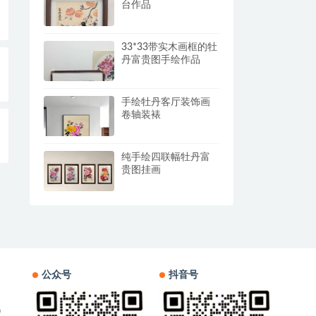
台作品
33*33带实木画框的牡
丹富贵图手绘作品
手绘牡丹客厅装饰画
卷轴装裱
纯手绘四联幅牡丹富
贵图挂画
公众号
抖音号