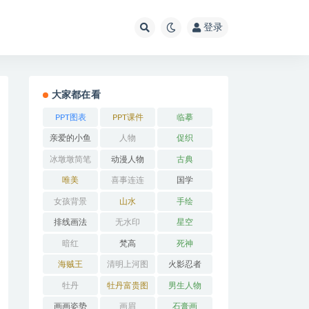
登录
大家都在看
PPT图表
PPT课件
临摹
亲爱的小鱼
人物
促织
冰墩墩简笔
动漫人物
古典
画
唯美
喜事连连
国学
女孩背景
山水
手绘
排线画法
无水印
星空
暗红
梵高
死神
海贼王
清明上河图
火影忍者
牡丹
牡丹富贵图
男生人物
画画姿势
画眉
石膏画