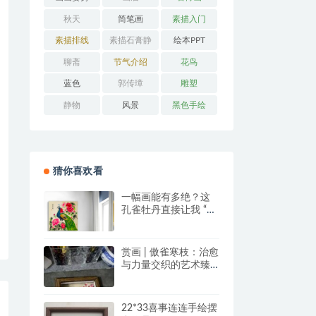
秋天
简笔画
素描入门
素描排线
素描石膏静
绘本PPT
物
聊斋
节气介绍
花鸟
蓝色
郭传璋
雕塑
静物
风景
黑色手绘
猜你喜欢看
一幅画能有多绝？这
孔雀牡丹直接让我 “哇
塞” 到想下单！
赏画 | 傲雀寒枝：治愈
与力量交织的艺术臻
品
22*33喜事连连手绘摆