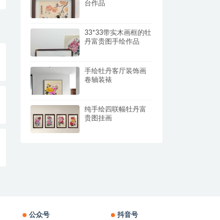
台作品
33*33带实木画框的牡
丹富贵图手绘作品
手绘牡丹客厅装饰画
卷轴装裱
纯手绘四联幅牡丹富
贵图挂画
公众号
抖音号