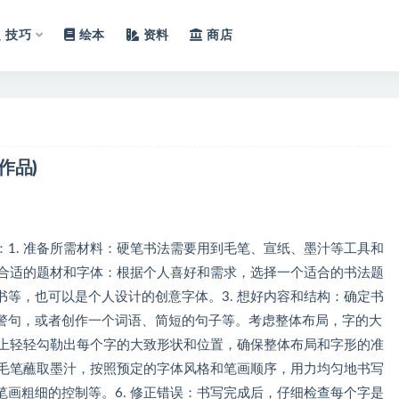
技巧
绘本
资料
商店
作品)
1. 准备所需材料：硬笔书法需要用到毛笔、宣纸、墨汁等工具和
选合适的题材和字体：根据个人喜好和需求，选择一个适合的书法题
等，也可以是个人设计的创意字体。3. 想好内容和结构：确定书
警句，或者创作一个词语、简短的句子等。考虑整体布局，字的大
纸上轻轻勾勒出每个字的大致形状和位置，确保整体布局和字形的准
用毛笔蘸取墨汁，按照预定的字体风格和笔画顺序，用力均匀地书写
画粗细的控制等。6. 修正错误：书写完成后，仔细检查每个字是