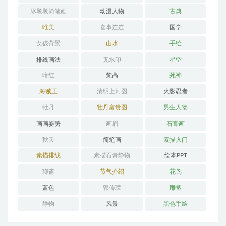
冰墩墩简笔画
动漫人物
古典
唯美
喜事连连
国学
女孩背景
山水
手绘
排线画法
无水印
星空
暗红
梵高
死神
海贼王
清明上河图
火影忍者
牡丹
牡丹富贵图
男生人物
画画姿势
画眉
石膏画
秋天
简笔画
素描入门
素描排线
素描石膏静物
绘本PPT
聊斋
节气介绍
花鸟
蓝色
郭传璋
雕塑
静物
风景
黑色手绘