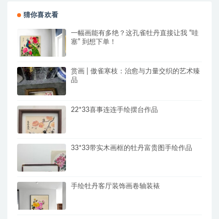
猜你喜欢看
一幅画能有多绝？这孔雀牡丹直接让我 “哇
塞” 到想下单！
赏画 | 傲雀寒枝：治愈与力量交织的艺术臻
品
22*33喜事连连手绘摆台作品
33*33带实木画框的牡丹富贵图手绘作品
手绘牡丹客厅装饰画卷轴装裱