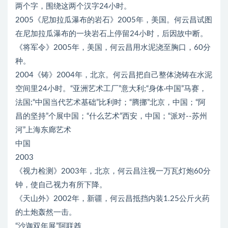
两个字，围绕这两个汉字24小时。
2005《尼加拉瓜瀑布的岩石》2005年，美国。何云昌试图
在尼加拉瓜瀑布的一块岩石上停留24小时，后因故中断。
《将军令》2005年，美国，何云昌用水泥浇至胸口，60分
种。
2004《铸》2004年，北京。何云昌把自己整体浇铸在水泥
空间里24小时。“亚洲艺术工厂”意大利;“身体·中国”马赛，
法国;“中国当代艺术基础”比利时；“腾挪”北京，中国；“阿
昌的坚持”个展中国；“什么艺术”西安，中国；“派对--苏州
河”上海东廊艺术
中国
2003
《视力检测》2003年，北京，何云昌注视一万瓦灯炮60分
钟，使自己视力有所下降。
《天山外》2002年，新疆，何云昌抵挡内装1.25公斤火药
的土炮轰然一击。
“沙迦双年展”阿联酋