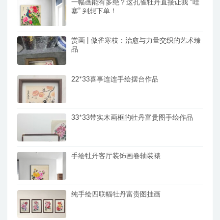
一幅画能有多绝？这孔雀牡丹直接让我 “哇
塞” 到想下单！
赏画 | 傲雀寒枝：治愈与力量交织的艺术臻
品
22*33喜事连连手绘摆台作品
33*33带实木画框的牡丹富贵图手绘作品
手绘牡丹客厅装饰画卷轴装裱
纯手绘四联幅牡丹富贵图挂画