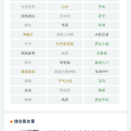
女孩背景
山水
手绘
排线画法
无水印
星空
暗红
梵高
死神
海贼王
清明上河图
火影忍者
牡丹
牡丹富贵图
男生人物
画画姿势
画眉
石膏画
秋天
简笔画
素描入门
素描排线
素描石膏静物
绘本PPT
聊斋
节气介绍
花鸟
蓝色
郭传璋
雕塑
静物
风景
黑色手绘
猜你喜欢看