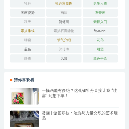
牡丹
牡丹富贵图
男生人物
画画姿势
画眉
石膏画
秋天
简笔画
素描入门
素描排线
素描石膏静物
绘本PPT
聊斋
节气介绍
花鸟
蓝色
郭传璋
雕塑
静物
风景
黑色手绘
猜你喜欢看
一幅画能有多绝？这孔雀牡丹直接让我 “哇
塞” 到想下单！
赏画 | 傲雀寒枝：治愈与力量交织的艺术臻
品