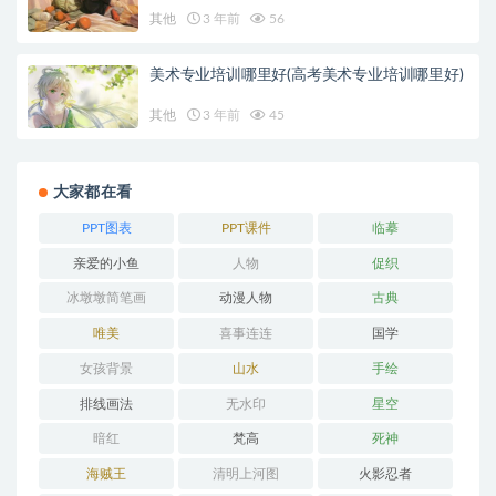
其他
3 年前
56
美术专业培训哪里好(高考美术专业培训哪里好)
其他
3 年前
45
大家都在看
PPT图表
PPT课件
临摹
亲爱的小鱼
人物
促织
冰墩墩简笔画
动漫人物
古典
唯美
喜事连连
国学
女孩背景
山水
手绘
排线画法
无水印
星空
暗红
梵高
死神
海贼王
清明上河图
火影忍者