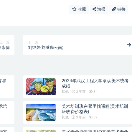
收藏
海报
链接
上一篇
下一篇
陈永倞
刘继彪(刘继彪云南)
有哪
2024年武汉工程大学承认美术统考
成绩
其他
3 年前
34
术培
美术培训班在哪里找课程(美术培训
班收费价格表)
其他
3 年前
39