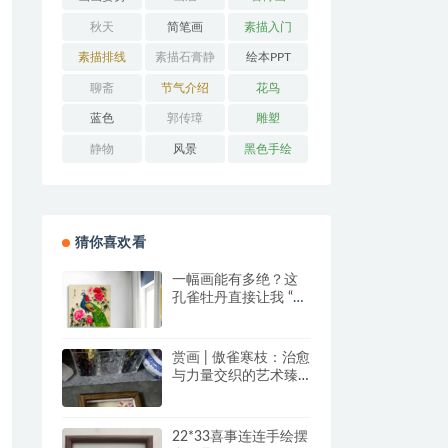
秋天
简笔画
素描入门
素描排线
素描石膏静
绘本PPT
物
聊斋
节气介绍
花鸟
蓝色
郭传璋
雕塑
静物
风景
黑色手绘
猜你喜欢看
一幅画能有多绝？这
孔雀牡丹直接让我 “哇
塞” 到想下单！
赏画 | 傲雀寒枝：治愈
与力量交织的艺术臻
品
22*33喜事连连手绘摆