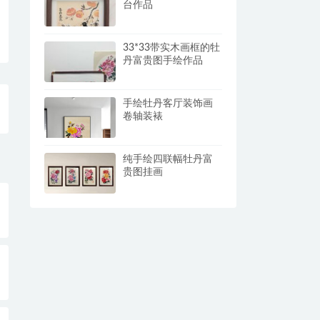
台作品
33*33带实木画框的牡
丹富贵图手绘作品
手绘牡丹客厅装饰画
卷轴装裱
纯手绘四联幅牡丹富
贵图挂画