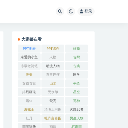
登录
大家都在看
PPT图表
PPT课件
临摹
亲爱的小鱼
人物
促织
冰墩墩简笔
动漫人物
古典
画
唯美
喜事连连
国学
女孩背景
山水
手绘
排线画法
无水印
星空
暗红
梵高
死神
海贼王
清明上河图
火影忍者
牡丹
牡丹富贵图
男生人物
画画姿势
画眉
石膏画