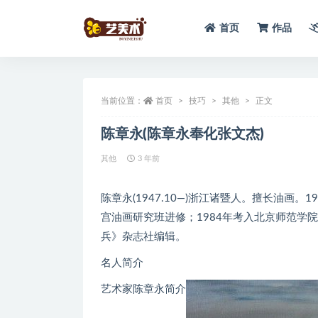
首页
作品
全部
当前位置：
首页
技巧
其他
正文
陈章永(陈章永奉化张文杰)
其他
3 年前
陈章永(1947.10—)浙江诸暨人。擅长油画
宫油画研究班进修；1984年考入北京师范学
兵》杂志社编辑。
名人简介
艺术家陈章永简介