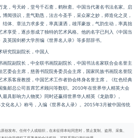
万龙，号天岭，堂号千石斋，鹤秋斋。中国当代著名书法名家。启
，博闻强识，意气勤恳，法古今圣手，采众家之妙，师造化之灵，
、结体、章法力求多变，率真潇洒，雄浑豪放，气韵生动，率真拙
艺术享受，逐步形成了独特的艺术风格。他的名字已列入《中国当
》及英国剑桥大学所编《世界名人录》等多部辞书。
术研究院副院长，中国人
书画院副院长，中全联书画院副院长，中国书法名家联合会名誉主
法艺委会主席，慈善书院院务委员会主席，国家民族书画院名誉院
艺术系客座教授，中国艺术工作者协会终身名誉主席，《红色经典
集邮总公司首席艺术顾问等数职。2010年在世界华人精英大会
人最具影响力人物奖》同时还赢得世界华人精英《龙勋章》。
界文化名人》称号，入编《世界名人录》。2015年3月被中国传统
站原创发布。任何个人或组织，在未征得本站同意时，禁止复制、盗用、采集、