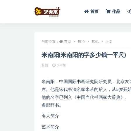
首页
作品
全部
当前位置：
首页
技巧
其他
正文
米南阳(米南阳的字多少钱一平尺)
其他
3 年前
米南阳，中国国际书画研究院研究员，北京友
席。他是宋代书法名家米芾的后人，从5岁开
他的名字已列入《中国当代书画家大辞典》、
多部辞书。
名人简介
艺术简介