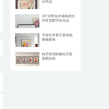
台作品
33*33带实木画框的牡
丹富贵图手绘作品
手绘牡丹客厅装饰画
卷轴装裱
纯手绘四联幅牡丹富
贵图挂画