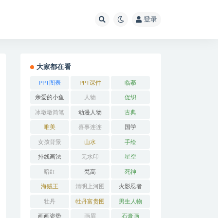
登录
大家都在看
PPT图表
PPT课件
临摹
亲爱的小鱼
人物
促织
冰墩墩简笔
动漫人物
古典
画
唯美
喜事连连
国学
女孩背景
山水
手绘
排线画法
无水印
星空
暗红
梵高
死神
海贼王
清明上河图
火影忍者
牡丹
牡丹富贵图
男生人物
画画姿势
画眉
石膏画