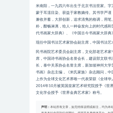
米南阳，一九四六年出生于北京书法世家。字
蒙于耳濡目染、获益于家教嫡传。其书学严谨
兼收并蓄，大胆创新，追求清隽的格调，用笔
朴，酣畅淋漓，给人一种奋发向上的时代感和
代书画家大辞典》、《中国古今书画家大辞典
现任中国书法艺术家协会副主席，中国书法艺
民书画院艺术委员会副主席，文化部老艺术家
席，中国诗书画协会名誉会长，建设部文联书
长，泰中关系协会名誉主席，新加坡神州大学
书画》杂志主编，《米氏家族》杂志顾问，中国
上作为全球文化艺术界唯一代表荣获《全球华
2014年10月被英国皇家艺术研究院授予《世
文化学会授予《世界金典艺术家》称号。
声明：
本站所有文章，如无特殊说明或标注，均为本