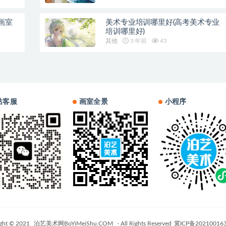
画室
美术专业培训哪里好(高考美术专业
培训哪里好)
其他
3 年前
45
站客服
画室全景
小程序
ight © 2021
泊艺美术网BoYiMeiShu.COM
- All Rights Reserved
冀ICP备20210016