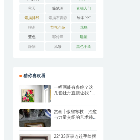
秋天
简笔画
素描入门
素描排线
素描石膏静
绘本PPT
物
聊斋
节气介绍
花鸟
蓝色
郭传璋
雕塑
静物
风景
黑色手绘
猜你喜欢看
一幅画能有多绝？这
孔雀牡丹直接让我 “哇
塞” 到想下单！
赏画 | 傲雀寒枝：治愈
与力量交织的艺术臻
品
22*33喜事连连手绘摆