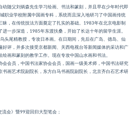
。自幼随父刘炳森先生学习绘画、书法和篆刻，并且早在少年时代即
西城职业学校附属中国画专科，系统而且深入地研习了中国画传统
昧，在传统技法方面奠定了扎实的基础。1983年在北京电影制
进一步深造，1985年东渡扶桑，开始了长达十年的留学生涯。
师乌头尾精教授，专攻日本画。在日期间，先后在广岛、德岛、仙
遍好评，并多次接受京都新闻、关西电视台等新闻媒体的采访和广
法绘画和篆刻的教学工作。现在专攻中国山水画和书法。
协会会员，中国书法家协会会员，国画一级美术师，中国书法研究
京书画艺术院副院长，东方白马书画院副院长，北京齐白石艺术研
影交流会》暨99迎回归大型笔会；
；