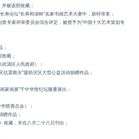
，并被该部收藏；
美长寿论坛“长寿和谐杯”名家书画艺术大赛中，获特等奖；
策划奖专家评审委员会综合评定，被授予为“中国十大艺术策划专
品；
院收藏；
市武清区人民政府）；
灾区抗震救灾”援助灾区大型公益活动捐赠作品；
名画家画展”于中华世纪坛隆重展出；
中华慈善总会）；
馆捐赠作品；
历》收藏，并在八月二十八日刊出；