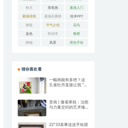
秋天
简笔画
素描入门
素描排线
素描石膏静
绘本PPT
物
聊斋
节气介绍
花鸟
蓝色
郭传璋
雕塑
静物
风景
黑色手绘
猜你喜欢看
一幅画能有多绝？这
孔雀牡丹直接让我 “哇
塞” 到想下单！
赏画 | 傲雀寒枝：治愈
与力量交织的艺术臻
品
22*33喜事连连手绘摆