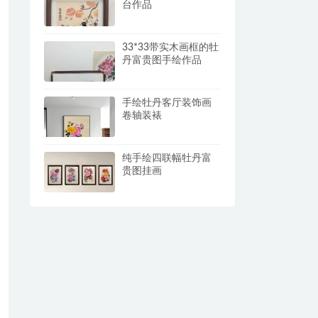
台作品
33*33带实木画框的牡
丹富贵图手绘作品
手绘牡丹客厅装饰画
卷轴装裱
纯手绘四联幅牡丹富
贵图挂画