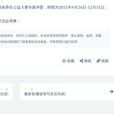
师；
画养生公益大赛专家评委，聘期为2011年4月26日-12月31日；
委员会理事；
站原创发布。任何个人或组织，在未征得本站同意时，禁止复制、盗用、采集、
若本站内容侵犯了原著者的合法权益，可联系我们进行处理。
收藏
海报
链接
上一篇
下一篇
欣赏)
董振智(董振智写意花鸟画)