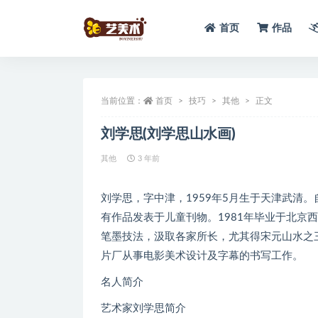
首页
作品
全部
当前位置：
首页
技巧
其他
正文
刘学思(刘学思山水画)
其他
3 年前
刘学思，字中津，1959年5月生于天津武清
有作品发表于儿童刊物。1981年毕业于北京
笔墨技法，汲取各家所长，尤其得宋元山水之三
片厂从事电影美术设计及字幕的书写工作。
名人简介
艺术家刘学思简介