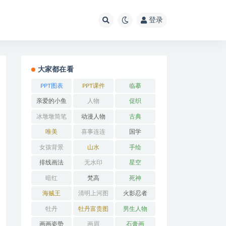
登录
大家都在看
PPT图表
PPT课件
临摹
亲爱的小鱼
人物
促织
冰墩墩简笔
动漫人物
古典
画
唯美
喜事连连
国学
女孩背景
山水
手绘
排线画法
无水印
星空
暗红
梵高
死神
海贼王
清明上河图
火影忍者
牡丹
牡丹富贵图
男生人物
画画姿势
画眉
石膏画