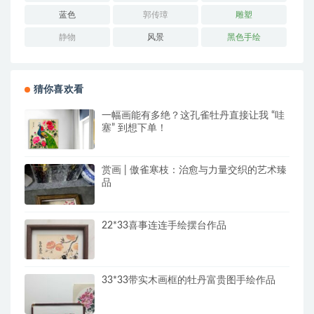
蓝色
郭传璋
雕塑
静物
风景
黑色手绘
猜你喜欢看
一幅画能有多绝？这孔雀牡丹直接让我 “哇
塞” 到想下单！
赏画 | 傲雀寒枝：治愈与力量交织的艺术臻
品
22*33喜事连连手绘摆台作品
33*33带实木画框的牡丹富贵图手绘作品