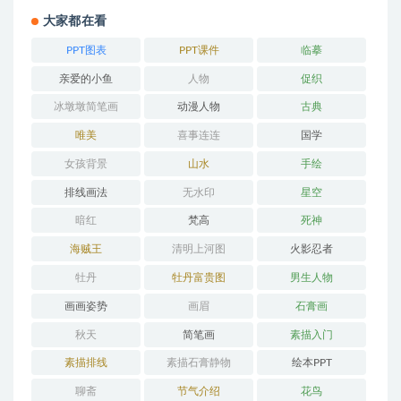
大家都在看
PPT图表
PPT课件
临摹
亲爱的小鱼
人物
促织
冰墩墩简笔画
动漫人物
古典
唯美
喜事连连
国学
女孩背景
山水
手绘
排线画法
无水印
星空
暗红
梵高
死神
海贼王
清明上河图
火影忍者
牡丹
牡丹富贵图
男生人物
画画姿势
画眉
石膏画
秋天
简笔画
素描入门
素描排线
素描石膏静物
绘本PPT
聊斋
节气介绍
花鸟