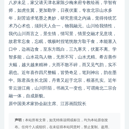
八岁未足，家父请天津名家陈少梅来府专教绘画，学智有
师，如虎生翼，更加勤学，日夜伏案，专攻北宗山水多
年，刻苦追求笔墨之奥妙，研究意境之内涵，觉得传统艺
术乃心术也，须到天人合一，物我融元。山川给我情性，
我代山川而言之，景生情，情写景，情景交融才见意境，
故君常忘食，忘眠，饿极时捏笔恍散方取干食，本能塞入
口中，边画边食，至东方既白，三九寒天，伏案不离。学
智多能，山水花鸟人物，无所不写，山水尤精。希古善作
大幅，越大越来精神，大而不散不碎，而又见气韵，实不
易也。近年喜作四尺整幅，皆势奇足，笔到神出，韵在墨
中。陈君虽生长北国，丹青又起于北宗，根基扎实。近年
常云游江南，山川阡陌，书画又一变也，可谓南北二宗合
融一体，自成新貌。
原中国美术家协会副主席、江苏画院院长
声明：
本站所有文章，如无特殊说明或标注，均为本站原创发
布。任何个人或组织，在未征得本站同意时，禁止复制、盗用、