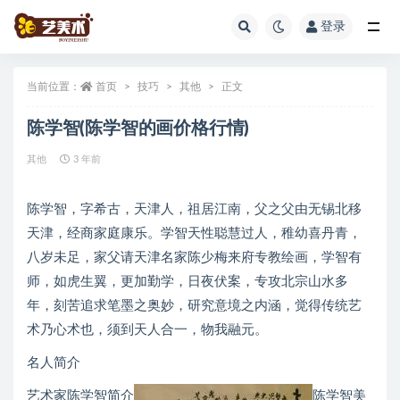
登录
全部
当前位置：
首页
技巧
其他
正文
陈学智(陈学智的画价格行情)
其他
3 年前
陈学智，字希古，天津人，祖居江南，父之父由无锡北移
天津，经商家庭康乐。学智天性聪慧过人，稚幼喜丹青，
八岁未足，家父请天津名家陈少梅来府专教绘画，学智有
师，如虎生翼，更加勤学，日夜伏案，专攻北宗山水多
年，刻苦追求笔墨之奥妙，研究意境之内涵，觉得传统艺
术乃心术也，须到天人合一，物我融元。
名人简介
艺术家陈学智简介
陈学智美