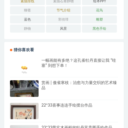
素描排线
素描石膏静物
绘本PPT
聊斋
节气介绍
花鸟
蓝色
郭传璋
雕塑
静物
风景
黑色手绘
猜你喜欢看
一幅画能有多绝？这孔雀牡丹直接让我 “哇
塞” 到想下单！
赏画 | 傲雀寒枝：治愈与力量交织的艺术臻
品
22*33喜事连连手绘摆台作品
33*33带实木画框的牡丹富贵图手绘作品