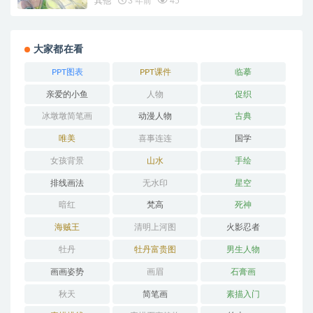
其他
3 年前
45
大家都在看
PPT图表
PPT课件
临摹
亲爱的小鱼
人物
促织
冰墩墩简笔画
动漫人物
古典
唯美
喜事连连
国学
女孩背景
山水
手绘
排线画法
无水印
星空
暗红
梵高
死神
海贼王
清明上河图
火影忍者
牡丹
牡丹富贵图
男生人物
画画姿势
画眉
石膏画
秋天
简笔画
素描入门