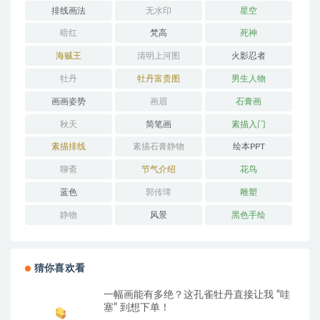
排线画法
无水印
星空
暗红
梵高
死神
海贼王
清明上河图
火影忍者
牡丹
牡丹富贵图
男生人物
画画姿势
画眉
石膏画
秋天
简笔画
素描入门
素描排线
素描石膏静物
绘本PPT
聊斋
节气介绍
花鸟
蓝色
郭传璋
雕塑
静物
风景
黑色手绘
猜你喜欢看
一幅画能有多绝？这孔雀牡丹直接让我 “哇
塞” 到想下单！