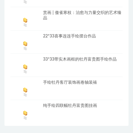
赏画 | 傲雀寒枝：治愈与力量交织的艺术臻
品
22*33喜事连连手绘摆台作品
33*33带实木画框的牡丹富贵图手绘作品
手绘牡丹客厅装饰画卷轴装裱
纯手绘四联幅牡丹富贵图挂画