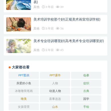
表)
其他
3 年前
39
美术培训学校那个好(正规美术画室培训学校)
其他
3 年前
56
美术专业培训哪里好(高考美术专业培训哪里好)
其他
3 年前
45
大家都在看
PPT图表
PPT课件
临摹
亲爱的小鱼
人物
促织
冰墩墩简笔画
动漫人物
古典
唯美
喜事连连
国学
女孩背景
山水
手绘