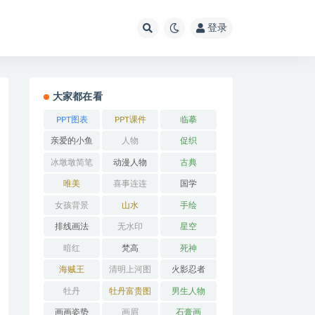
登录
大家都在看
PPT图表
PPT课件
临摹
亲爱的小鱼
人物
促织
冰墩墩简笔
动漫人物
古典
画
唯美
喜事连连
国学
女孩背景
山水
手绘
排线画法
无水印
星空
暗红
梵高
死神
海贼王
清明上河图
火影忍者
牡丹
牡丹富贵图
男生人物
画画姿势
画眉
石膏画