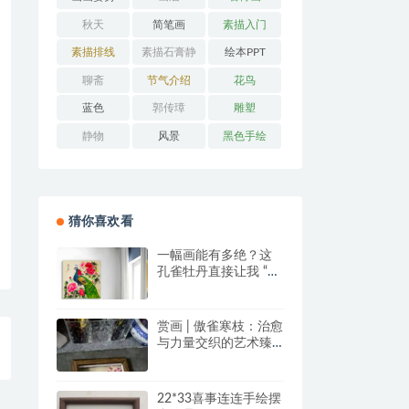
秋天
简笔画
素描入门
素描排线
素描石膏静
绘本PPT
物
聊斋
节气介绍
花鸟
蓝色
郭传璋
雕塑
静物
风景
黑色手绘
猜你喜欢看
一幅画能有多绝？这
孔雀牡丹直接让我 “哇
塞” 到想下单！
赏画 | 傲雀寒枝：治愈
与力量交织的艺术臻
品
22*33喜事连连手绘摆