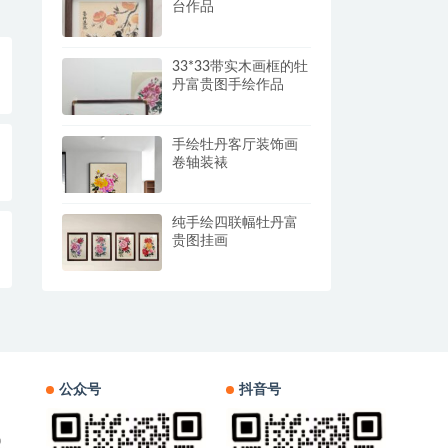
台作品
33*33带实木画框的牡
丹富贵图手绘作品
手绘牡丹客厅装饰画
卷轴装裱
纯手绘四联幅牡丹富
贵图挂画
公众号
抖音号