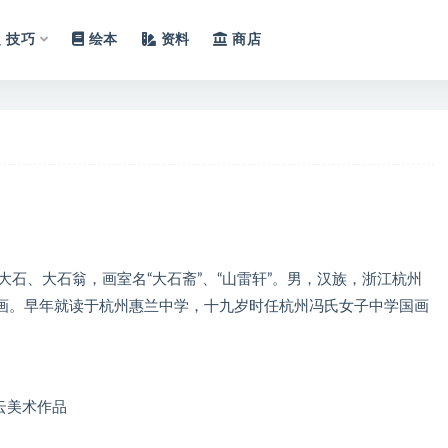
技巧
绘本
资料
商店
大石、大石翁，画室名“大石斋”、“山雷轩”。男，汉族，浙江杭州
画。早年就读于杭州惠兰中学，十九岁时任杭州冯氏女子中学国画
云美术作品