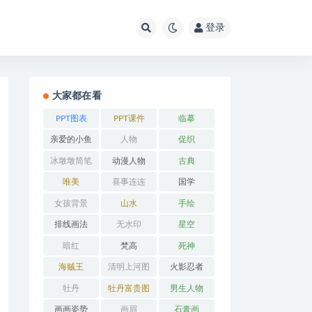
登录
大家都在看
PPT图表
PPT课件
临摹
亲爱的小鱼
人物
促织
冰墩墩简笔
动漫人物
古典
画
唯美
喜事连连
国学
女孩背景
山水
手绘
排线画法
无水印
星空
暗红
梵高
死神
海贼王
清明上河图
火影忍者
牡丹
牡丹富贵图
男生人物
画画姿势
画眉
石膏画