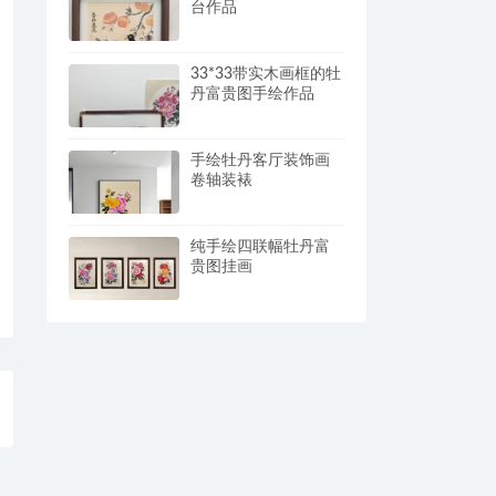
台作品
33*33带实木画框的牡
丹富贵图手绘作品
手绘牡丹客厅装饰画
卷轴装裱
纯手绘四联幅牡丹富
贵图挂画