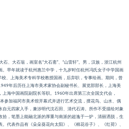
大石、大石翁，画室名“大石斋”、“山雷轩”。男，汉族，浙江杭州
画。早年就读于杭州惠兰中学，十九岁时任杭州冯氏女子中学国画
专科学校、上海美术专科学校教授国画，后弃职，专事绘画。期间，曾
949年后历任上海市美术家协会副秘书长、展览部部长，上海美
上海中国画院副院长等职。1960年出席第三次全国文代会，
日本参加福冈市美术馆开幕式并进行艺术交流，擅花鸟、山水、偶
水自元四家入手，兼涉明代沈石田、清代石涛。所作不受描绘对象
收拾，笔墨上能融北派的厚重与南派的超逸于一炉，清丽洒脱，生
表。代表作品有《朵朵葵花向太阳》、《棉花谷子》、《红荷》、