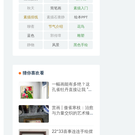
秋天
简笔画
素描入门
素描排线
素描石膏静
绘本PPT
物
聊斋
节气介绍
花鸟
蓝色
郭传璋
雕塑
静物
风景
黑色手绘
猜你喜欢看
一幅画能有多绝？这
孔雀牡丹直接让我 “哇
塞” 到想下单！
赏画 | 傲雀寒枝：治愈
与力量交织的艺术臻
品
22*33喜事连连手绘摆