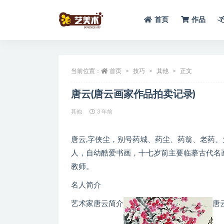
首页
作品
全部
当前位置：
首页
技巧
其他
正文
唐云(唐云画家作品拍卖记录)
其他
3 年前
唐云,字侠尘，别号药城、药尘、药翁、老药、
人，自幼酷爱书画，十七岁前主要临摹古代名
教师。
名人简介
艺术家唐云简介
唐