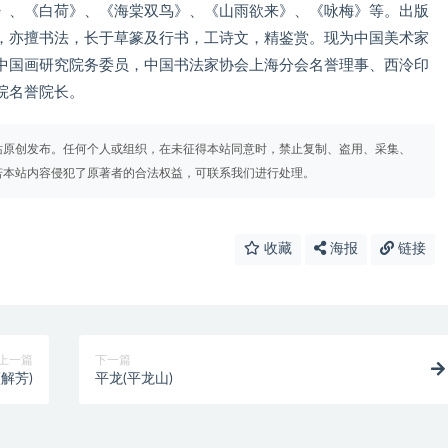
》、《白荷》、《海棠双鸟》、《山雨欲来》、《咏梅》等。出版
，亦擅书法，长于草篆及行书，工诗文，精鉴赏。现为中国美术家
中国画研究院务委员，中国书法家协会上海分会名誉理事、西泠印
院名誉院长。
站原创发布。任何个人或组织，在未征得本站同意时，禁止复制、盗用、采集、
若本站内容侵犯了原著者的合法权益，可联系我们进行处理。
收藏
海报
链接
上一篇
下一篇
(解芳)
平龙(平龙山)