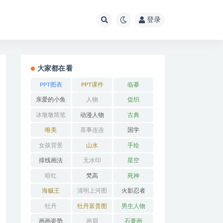
登录
大家都在看
PPT图表
PPT课件
临摹
亲爱的小鱼
人物
促织
冰墩墩简笔
动漫人物
古典
画
唯美
喜事连连
国学
女孩背景
山水
手绘
排线画法
无水印
星空
暗红
梵高
死神
海贼王
清明上河图
火影忍者
牡丹
牡丹富贵图
男生人物
画画姿势
画眉
石膏画