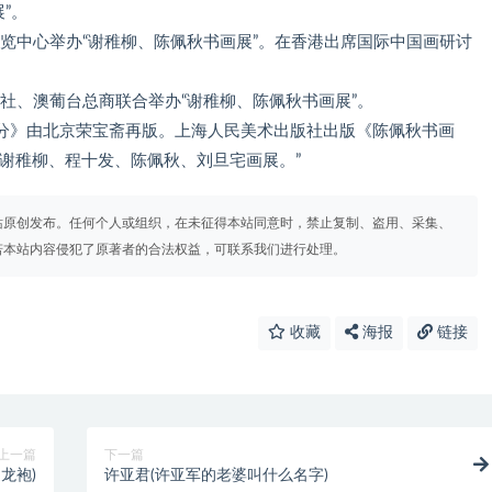
”。
展览中心举办“谢稚柳、陈佩秋书画展”。在香港出席国际中国画研讨
分社、澳葡台总商联合举办“谢稚柳、陈佩秋书画展”。
部分》由北京荣宝斋再版。上海人民美术出版社出版《陈佩秋书画
谢稚柳、程十发、陈佩秋、刘旦宅画展。”
站原创发布。任何个人或组织，在未征得本站同意时，禁止复制、盗用、采集、
若本站内容侵犯了原著者的合法权益，可联系我们进行处理。
收藏
海报
链接
上一篇
下一篇
龙袍)
许亚君(许亚军的老婆叫什么名字)