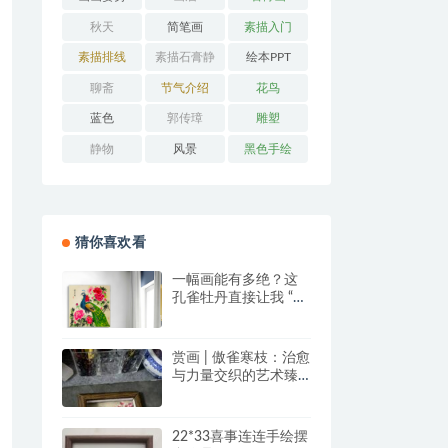
秋天
简笔画
素描入门
素描排线
素描石膏静
绘本PPT
物
聊斋
节气介绍
花鸟
蓝色
郭传璋
雕塑
静物
风景
黑色手绘
猜你喜欢看
一幅画能有多绝？这
孔雀牡丹直接让我 “哇
塞” 到想下单！
赏画 | 傲雀寒枝：治愈
与力量交织的艺术臻
品
22*33喜事连连手绘摆