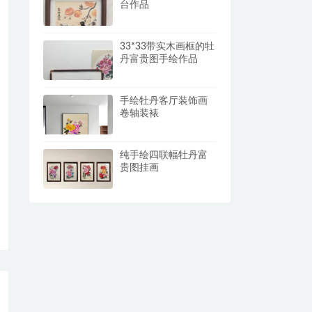
台作品
33*33带实木画框的牡
丹富贵图手绘作品
手绘牡丹客厅装饰画
卷轴装裱
纯手绘四联幅牡丹富
贵图挂画