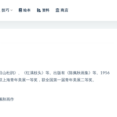
技巧
绘本
资料
商店
山杜鹃》、《红满枝头》等。出版有《陈佩秋画集》等。1956
》获上海青年美展一等奖，获全国第一届青年美展二等奖。
佩秋画作