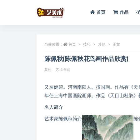
首页
作品
全部
当前位置：
首页
技巧
其他
正文
陈佩秋(陈佩秋花鸟画作品欣赏)
其他
3 年前
又名健碧。河南南阳人。擅国画。作品有《天目
年任上海中国画院画师。作品《天目山杜鹃
名人简介
艺术家陈佩秋简介
陈