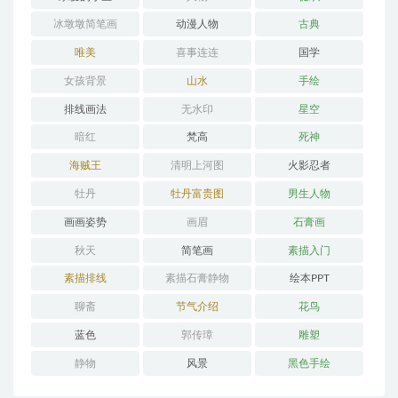
冰墩墩简笔画
动漫人物
古典
唯美
喜事连连
国学
女孩背景
山水
手绘
排线画法
无水印
星空
暗红
梵高
死神
海贼王
清明上河图
火影忍者
牡丹
牡丹富贵图
男生人物
画画姿势
画眉
石膏画
秋天
简笔画
素描入门
素描排线
素描石膏静物
绘本PPT
聊斋
节气介绍
花鸟
蓝色
郭传璋
雕塑
静物
风景
黑色手绘