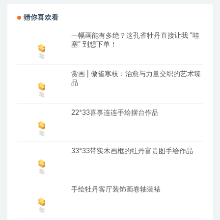
猜你喜欢看
一幅画能有多绝？这孔雀牡丹直接让我 “哇
塞” 到想下单！
赏画 | 傲雀寒枝：治愈与力量交织的艺术臻
品
22*33喜事连连手绘摆台作品
33*33带实木画框的牡丹富贵图手绘作品
手绘牡丹客厅装饰画卷轴装裱