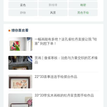
蓝色
郭传璋
雕塑
静物
风景
黑色手绘
猜你喜欢看
一幅画能有多绝？这孔雀牡丹直接让我 “哇
塞” 到想下单！
赏画 | 傲雀寒枝：治愈与力量交织的艺术臻
品
22*33喜事连连手绘摆台作品
33*33带实木画框的牡丹富贵图手绘作品