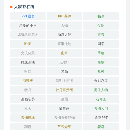
大家都在看
PPT图表
PPT课件
临摹
亲爱的小鱼
人物
促织
冰墩墩简笔画
动漫人物
古典
唯美
喜事连连
国学
女孩背景
山水
手绘
排线画法
无水印
星空
暗红
梵高
死神
海贼王
清明上河图
火影忍者
牡丹
牡丹富贵图
男生人物
画画姿势
画眉
石膏画
秋天
简笔画
素描入门
素描排线
素描石膏静物
绘本PPT
聊斋
节气介绍
花鸟