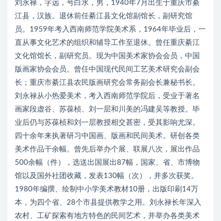
刘永禄，字远，号白水，男，1940年7月出生于重庆市綦
江县，汉族。退休前任綦江县文化馆副馆长，副研究馆
员。1959年考入西南师范学院美术系，1964年毕业后，一
直从事文化艺术的组织和辅导工作至退休。曾任重庆綦江
文化馆馆长，副研究员。现为中国美术家协会会员，中国
版画家协会会员。曾任中国现代民间工艺美术研究会副会
长；重庆市綦江县农民版画研究会常务副会长兼秘书长。
刘永禄从小热爱美术，考入西南师范学院后，受业于著名
画家段虚谷、苏葆桢、刘一层和川美的冯建吴等教授。毕
业后仍与苏葆桢和刘一层教授相交甚密，受其影响尤深。
四十余年来执著研习中国画、版画和民间美术。研创各类
美术作品干余幅。曾先后举办个展、联展八次，展出作品
500余幅（件），选送出国展出87幅，国家、省、市博物
馆以及国外社团收藏，发表130幅（次），并多次获奖。
1980年编撰、绘制中小学美术教材10册，出版印刷14万
本，为四个省、28个市县提供教学之用。刘永禄长年深入
农村、工矿探索有地方特色的民间艺术，并举办各类美术