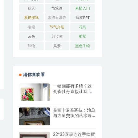
秋天
简笔画
素描入门
素描排线
素描石膏静
绘本PPT
物
聊斋
节气介绍
花鸟
蓝色
郭传璋
雕塑
静物
风景
黑色手绘
猜你喜欢看
一幅画能有多绝？这
孔雀牡丹直接让我 “哇
塞” 到想下单！
赏画 | 傲雀寒枝：治愈
与力量交织的艺术臻
品
22*33喜事连连手绘摆