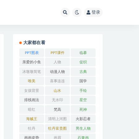
登录
大家都在看
PPT图表
PPT课件
临摹
亲爱的小鱼
人物
促织
冰墩墩简笔
动漫人物
古典
画
唯美
喜事连连
国学
女孩背景
山水
手绘
排线画法
无水印
星空
暗红
梵高
死神
海贼王
清明上河图
火影忍者
牡丹
牡丹富贵图
男生人物
画画姿势
画眉
石膏画