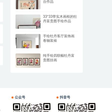
台作品
33*33带实木画框的牡
丹富贵图手绘作品
手绘牡丹客厅装饰画
卷轴装裱
纯手绘四联幅牡丹富
贵图挂画
公众号
抖音号