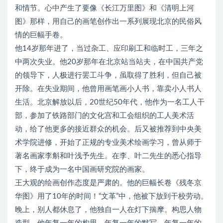
和情节。心中产生了要像《长江万里图》和《清明上河
图》那样，用自己的画笔创作出一系列展现北京的民俗风
情的巨幅手卷。
他14岁那年进了，当过杂工、应印刷工和临时工，三年之
中两次失业。他20岁那年在北京站当站夫，在中国共产党
的领导下，人极进行罢工斗争，虽取得了胜利，但自己被
开除。在失业期间，他曾用画笔画小人书，靠卖小人书人
生活。北京解放以后，20世纪50年代，他作为一名工人干
部，参加了铁路部门的文化宫和工会组织的工人美术活
动，给了他更多的接近群众的机会。后又被推荐到中央美
术学院进修，开始了正规的专业美术绘画学习，曾从师于
著名画家李斛和叶浅予先生。在李、叶二先生的悉心指导
下，终于成为一名中国画研究院的画家。
王大观的绘画创作态度是严肃的。他的巨幅长卷《残冬京
华图》用了10年的时间！“文革”中，他被下放到干校劳动。
晚上，别人都休息了，他独自一人在灯下揣摩。构思人物