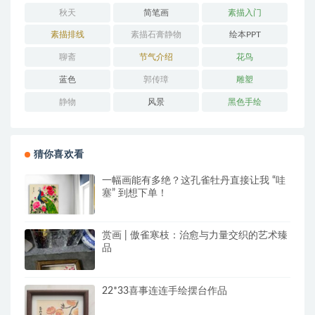
秋天
简笔画
素描入门
素描排线
素描石膏静物
绘本PPT
聊斋
节气介绍
花鸟
蓝色
郭传璋
雕塑
静物
风景
黑色手绘
猜你喜欢看
一幅画能有多绝？这孔雀牡丹直接让我 “哇
塞” 到想下单！
赏画 | 傲雀寒枝：治愈与力量交织的艺术臻
品
22*33喜事连连手绘摆台作品