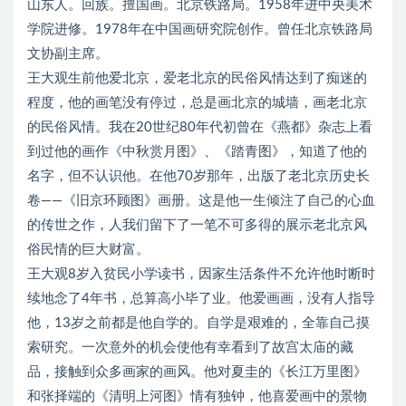
山东人。回族。擅国画。北京铁路局。1958年进中央美术
学院进修。1978年在中国画研究院创作。曾任北京铁路局
文协副主席。
王大观生前他爱北京，爱老北京的民俗风情达到了痴迷的
程度，他的画笔没有停过，总是画北京的城墙，画老北京
的民俗风情。我在20世纪80年代初曾在《燕都》杂志上看
到过他的画作《中秋赏月图》、《踏青图》，知道了他的
名字，但不认识他。在他70岁那年，出版了老北京历史长
卷——《旧京环顾图》画册。这是他一生倾注了自己的心血
的传世之作，人我们留下了一笔不可多得的展示老北京风
俗民情的巨大财富。
王大观8岁入贫民小学读书，因家生活条件不允许他时断时
续地念了4年书，总算高小毕了业。他爱画画，没有人指导
他，13岁之前都是他自学的。自学是艰难的，全靠自己摸
索研究。一次意外的机会使他有幸看到了故宫太庙的藏
品，接触到众多画家的画风。他对夏圭的《长江万里图》
和张择端的《清明上河图》情有独钟，他喜爱画中的景物