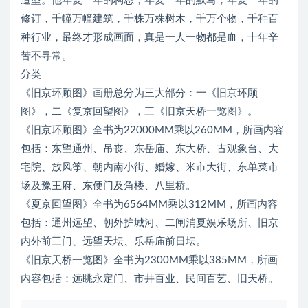
造型。他年复一年的构思，年复一年的默写，年复一年的
修订，千幢万幢建筑，千株万株树木，千万个物，千种百
种行业，最终才形成画面，真是一人一物都是血，十年辛
苦不寻常。
分类
《旧京环顾图》画册总分为三大部分：一《旧京环顾
图》，二《复京回望图》，三《旧京天桥一览图》。
《旧京环顾图》全书为22000MM乘以260MM，所画内容
包括：东望通州、吊丧、东岳庙、东大桥、古观象台、大
宅院、放风筝、朝内南小街、婚嫁、米市大街、东单菜市
场及豫王府、东便门及角楼、八里桥。
《夏京回望图》全书为6564MM乘以312MM，所画内容
包括：通州远望、朝外护城河、二闸消夏娱乐场所、旧京
内外前三门、远望天坛、乐岳庙前日坛。
《旧京天桥一览图》全书为2300MM乘以385MM，所画
内容包括：远眺永定门、市井百业、民间百艺、旧天桥。