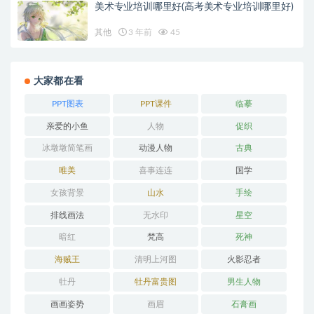
美术专业培训哪里好(高考美术专业培训哪里好)
其他
3 年前
45
大家都在看
PPT图表
PPT课件
临摹
亲爱的小鱼
人物
促织
冰墩墩简笔画
动漫人物
古典
唯美
喜事连连
国学
女孩背景
山水
手绘
排线画法
无水印
星空
暗红
梵高
死神
海贼王
清明上河图
火影忍者
牡丹
牡丹富贵图
男生人物
画画姿势
画眉
石膏画